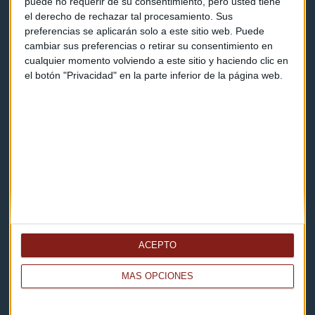
puede no requerir de su consentimiento, pero usted tiene
Contacto
el derecho de rechazar tal procesamiento. Sus
preferencias se aplicarán solo a este sitio web. Puede
Cómo escucharnos
cambiar sus preferencias o retirar su consentimiento en
cualquier momento volviendo a este sitio y haciendo clic en
Política de privacidad
el botón "Privacidad" en la parte inferior de la página web.
Aviso legal
Descarga nuestras apps
ACEPTO
MÁS OPCIONES