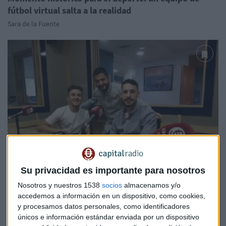
fútbol virtual salta a la realidad
Sara de la Fuente
Su privacidad es importante para nosotros
Nosotros y nuestros 1538
socios
almacenamos y/o
accedemos a información en un dispositivo, como cookies,
ECONOMÍA
y procesamos datos personales, como identificadores
La Guarida Capital. Programa 3
únicos e información estándar enviada por un dispositivo