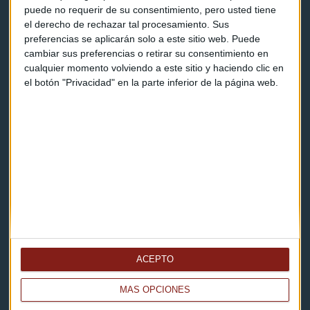
Contacto & Legal
puede no requerir de su consentimiento, pero usted tiene
el derecho de rechazar tal procesamiento. Sus
preferencias se aplicarán solo a este sitio web. Puede
Contacto
cambiar sus preferencias o retirar su consentimiento en
cualquier momento volviendo a este sitio y haciendo clic en
Cómo escucharnos
el botón "Privacidad" en la parte inferior de la página web.
Política de privacidad
Aviso legal
Descarga nuestras apps
ACEPTO
MÁS OPCIONES