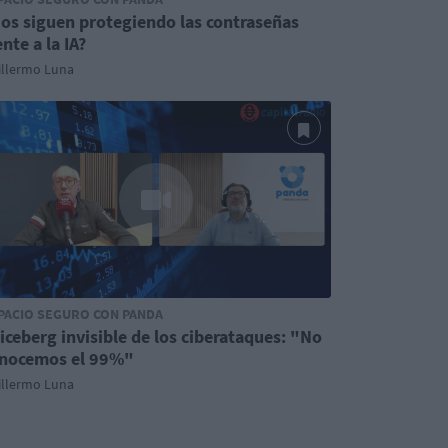
os siguen protegiendo las contraseñas
ente a la IA?
illermo Luna
PACIO SEGURO CON PANDA
 iceberg invisible de los ciberataques: "No
nocemos el 99%"
illermo Luna