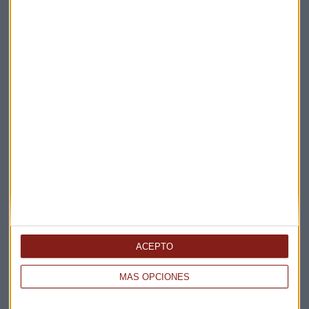
ENTREVISTA CAPITAL
"El impuesto a las eléctricas no se acomoda a lo que
dice Europa"
Guillermo Luna
ACEPTO
MÁS OPCIONES