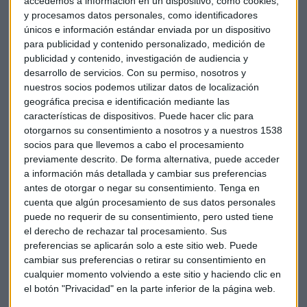
accedemos a información en un dispositivo, como cookies,
y procesamos datos personales, como identificadores
únicos e información estándar enviada por un dispositivo
para publicidad y contenido personalizado, medición de
PODCAST
publicidad y contenido, investigación de audiencia y
Italia: del gatillazo en el impuesto a bancos al choque
desarrollo de servicios.
Con su permiso, nosotros y
con Bruselas
nuestros socios podemos utilizar datos de localización
Laura Blanco
geográfica precisa e identificación mediante las
características de dispositivos. Puede hacer clic para
otorgarnos su consentimiento a nosotros y a nuestros 1538
socios para que llevemos a cabo el procesamiento
previamente descrito. De forma alternativa, puede acceder
a información más detallada y cambiar sus preferencias
antes de otorgar o negar su consentimiento.
Tenga en
cuenta que algún procesamiento de sus datos personales
puede no requerir de su consentimiento, pero usted tiene
el derecho de rechazar tal procesamiento. Sus
preferencias se aplicarán solo a este sitio web. Puede
cambiar sus preferencias o retirar su consentimiento en
cualquier momento volviendo a este sitio y haciendo clic en
el botón "Privacidad" en la parte inferior de la página web.