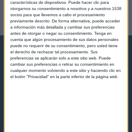
características de dispositivos. Puede hacer clic para
otorgarnos su consentimiento a nosotros y a nuestros 1538
DESDE ESTE LUNES
socios para que llevemos a cabo el procesamiento
Amazon: dividir las acciones para no morir de éxito
previamente descrito. De forma alternativa, puede acceder
Javier Luengo
a información más detallada y cambiar sus preferencias
antes de otorgar o negar su consentimiento.
Tenga en
cuenta que algún procesamiento de sus datos personales
puede no requerir de su consentimiento, pero usted tiene
el derecho de rechazar tal procesamiento. Sus
preferencias se aplicarán solo a este sitio web. Puede
cambiar sus preferencias o retirar su consentimiento en
cualquier momento volviendo a este sitio y haciendo clic en
Capital Radio
el botón "Privacidad" en la parte inferior de la página web.
Noticias
Eventos
Consultorios
Programas y podcasts