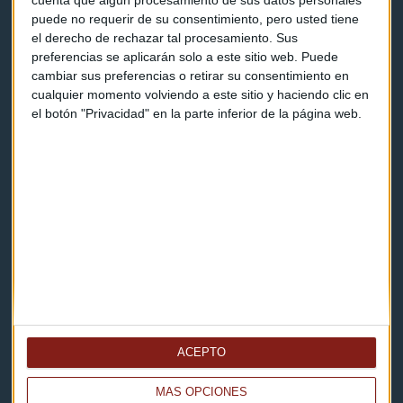
cuenta que algún procesamiento de sus datos personales
puede no requerir de su consentimiento, pero usted tiene
Contacto & Legal
el derecho de rechazar tal procesamiento. Sus
preferencias se aplicarán solo a este sitio web. Puede
cambiar sus preferencias o retirar su consentimiento en
Contacto
cualquier momento volviendo a este sitio y haciendo clic en
el botón "Privacidad" en la parte inferior de la página web.
Cómo escucharnos
Política de privacidad
Aviso legal
Descarga nuestras apps
ACEPTO
MÁS OPCIONES