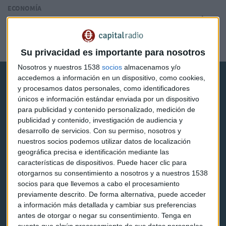
ECONOMÍA
La ultraderecha se convierte en tercera fuerza política
en Suecia
Redacción Capital Radio
Su privacidad es importante para nosotros
Nosotros y nuestros 1538
socios
almacenamos y/o
accedemos a información en un dispositivo, como cookies,
y procesamos datos personales, como identificadores
únicos e información estándar enviada por un dispositivo
para publicidad y contenido personalizado, medición de
publicidad y contenido, investigación de audiencia y
Capital Radio
desarrollo de servicios.
Con su permiso, nosotros y
nuestros socios podemos utilizar datos de localización
geográfica precisa e identificación mediante las
Noticias
características de dispositivos. Puede hacer clic para
otorgarnos su consentimiento a nosotros y a nuestros 1538
Eventos
socios para que llevemos a cabo el procesamiento
Consultorios
previamente descrito. De forma alternativa, puede acceder
a información más detallada y cambiar sus preferencias
Programas y podcasts
antes de otorgar o negar su consentimiento.
Tenga en