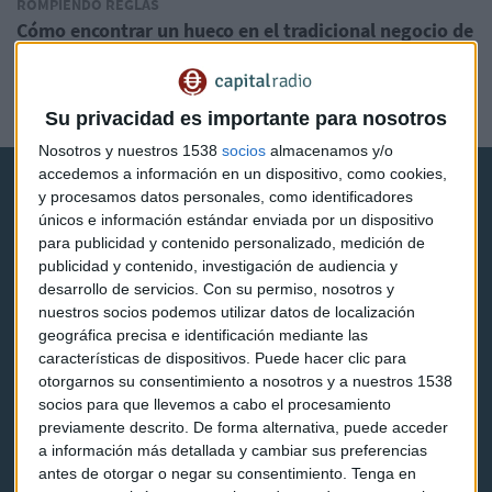
ROMPIENDO REGLAS
Cómo encontrar un hueco en el tradicional negocio de
las bodas: el ejemplo de Zankyou, con Guillermo
Fernández-Riba
Rompiendo Reglas
Su privacidad es importante para nosotros
Nosotros y nuestros 1538
socios
almacenamos y/o
accedemos a información en un dispositivo, como cookies,
y procesamos datos personales, como identificadores
únicos e información estándar enviada por un dispositivo
para publicidad y contenido personalizado, medición de
publicidad y contenido, investigación de audiencia y
desarrollo de servicios.
Con su permiso, nosotros y
Capital Radio
nuestros socios podemos utilizar datos de localización
geográfica precisa e identificación mediante las
Noticias
características de dispositivos. Puede hacer clic para
otorgarnos su consentimiento a nosotros y a nuestros 1538
Eventos
socios para que llevemos a cabo el procesamiento
previamente descrito. De forma alternativa, puede acceder
Consultorios
a información más detallada y cambiar sus preferencias
antes de otorgar o negar su consentimiento.
Tenga en
Programas y podcasts