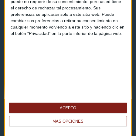
puede no requerir de su consentimiento, pero usted tiene
el derecho de rechazar tal procesamiento. Sus
Contacto
preferencias se aplicarán solo a este sitio web. Puede
cambiar sus preferencias o retirar su consentimiento en
Cómo escucharnos
cualquier momento volviendo a este sitio y haciendo clic en
el botón "Privacidad" en la parte inferior de la página web.
Política de privacidad
Aviso legal
Descarga nuestras apps
ACEPTO
MÁS OPCIONES