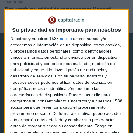
EMPRESAS
Fiat vende su unidad de componentes Magneti
Marelli
Redacción Capital Radio
Su privacidad es importante para nosotros
Nosotros y nuestros 1538
socios
almacenamos y/o
accedemos a información en un dispositivo, como cookies,
y procesamos datos personales, como identificadores
únicos e información estándar enviada por un dispositivo
para publicidad y contenido personalizado, medición de
publicidad y contenido, investigación de audiencia y
Capital Radio
desarrollo de servicios.
Con su permiso, nosotros y
nuestros socios podemos utilizar datos de localización
Noticias
geográfica precisa e identificación mediante las
características de dispositivos. Puede hacer clic para
Eventos
otorgarnos su consentimiento a nosotros y a nuestros 1538
socios para que llevemos a cabo el procesamiento
Consultorios
previamente descrito. De forma alternativa, puede acceder
a información más detallada y cambiar sus preferencias
Programas y podcasts
antes de otorgar o negar su consentimiento.
Tenga en
cuenta que algún procesamiento de sus datos personales