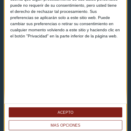
puede no requerir de su consentimiento, pero usted tiene
Contacto & Legal
el derecho de rechazar tal procesamiento. Sus
preferencias se aplicarán solo a este sitio web. Puede
Contacto
cambiar sus preferencias o retirar su consentimiento en
cualquier momento volviendo a este sitio y haciendo clic en
Cómo escucharnos
el botón "Privacidad" en la parte inferior de la página web.
Política de privacidad
Aviso legal
Descarga nuestras apps
ACEPTO
MÁS OPCIONES