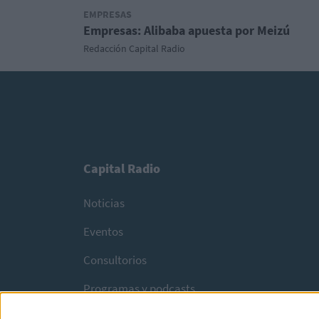
EMPRESAS
Empresas: Alibaba apuesta por Meizú
Redacción Capital Radio
Capital Radio
Noticias
Eventos
Consultorios
Programas y podcasts