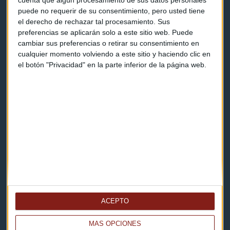
cuenta que algún procesamiento de sus datos personales
puede no requerir de su consentimiento, pero usted tiene
Contacto & Legal
el derecho de rechazar tal procesamiento. Sus
preferencias se aplicarán solo a este sitio web. Puede
cambiar sus preferencias o retirar su consentimiento en
Contacto
cualquier momento volviendo a este sitio y haciendo clic en
el botón "Privacidad" en la parte inferior de la página web.
Cómo escucharnos
Política de privacidad
Aviso legal
Descarga nuestras apps
ACEPTO
MÁS OPCIONES