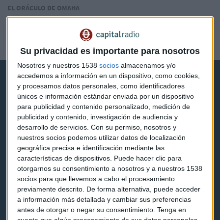
EL ORÁCULO DE OMAHA
Buffett: "Si me ofrecen todo el Bitcoin del mundo por
25$, no lo aceptaría"
Laura Blanco
Su privacidad es importante para nosotros
Nosotros y nuestros 1538
socios
almacenamos y/o
accedemos a información en un dispositivo, como cookies,
y procesamos datos personales, como identificadores
únicos e información estándar enviada por un dispositivo
para publicidad y contenido personalizado, medición de
publicidad y contenido, investigación de audiencia y
Capital Radio
desarrollo de servicios.
Con su permiso, nosotros y
nuestros socios podemos utilizar datos de localización
geográfica precisa e identificación mediante las
Noticias
características de dispositivos. Puede hacer clic para
otorgarnos su consentimiento a nosotros y a nuestros 1538
Eventos
socios para que llevemos a cabo el procesamiento
Consultorios
previamente descrito. De forma alternativa, puede acceder
a información más detallada y cambiar sus preferencias
Programas y podcasts
antes de otorgar o negar su consentimiento.
Tenga en