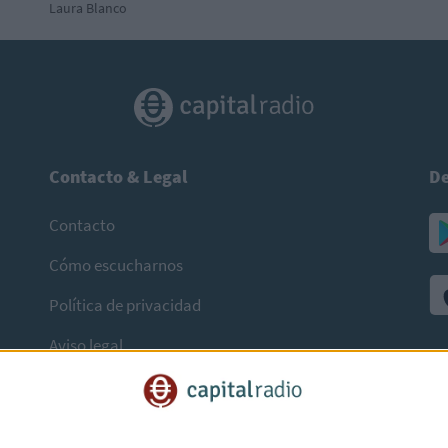
Laura Blanco
Contacto & Legal
De
Contacto
Cómo escucharnos
Política de privacidad
Aviso legal