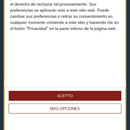
el derecho de rechazar tal procesamiento. Sus
Cómo escucharnos
preferencias se aplicarán solo a este sitio web. Puede
cambiar sus preferencias o retirar su consentimiento en
Política de privacidad
cualquier momento volviendo a este sitio y haciendo clic en
el botón "Privacidad" en la parte inferior de la página web.
Aviso legal
Descarga nuestras apps
ACEPTO
MÁS OPCIONES