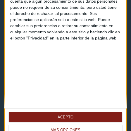
cuenta que algún procesamiento de sus datos personales
puede no requerir de su consentimiento, pero usted tiene
el derecho de rechazar tal procesamiento. Sus
Contacto & Legal
preferencias se aplicarán solo a este sitio web. Puede
cambiar sus preferencias o retirar su consentimiento en
Contacto
cualquier momento volviendo a este sitio y haciendo clic en
el botón "Privacidad" en la parte inferior de la página web.
Cómo escucharnos
Política de privacidad
Aviso legal
Descarga nuestras apps
ACEPTO
MÁS OPCIONES