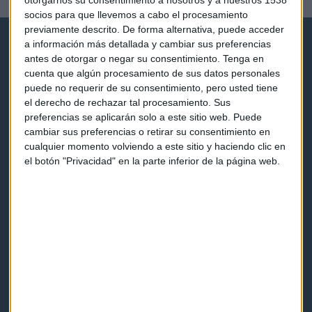
otorgarnos su consentimiento a nosotros y a nuestros 1538
socios para que llevemos a cabo el procesamiento
previamente descrito. De forma alternativa, puede acceder
a información más detallada y cambiar sus preferencias
antes de otorgar o negar su consentimiento.
Tenga en
cuenta que algún procesamiento de sus datos personales
puede no requerir de su consentimiento, pero usted tiene
el derecho de rechazar tal procesamiento. Sus
Capital Radio
preferencias se aplicarán solo a este sitio web. Puede
cambiar sus preferencias o retirar su consentimiento en
Noticias
cualquier momento volviendo a este sitio y haciendo clic en
el botón "Privacidad" en la parte inferior de la página web.
Eventos
Consultorios
Programas y podcasts
Contacto & Legal
Contacto