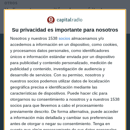
OTROS
Medios portugueses sitúan al rey emérito Juan
Carlos I en Estoril
Redacción Capital Radio
Su privacidad es importante para nosotros
Nosotros y nuestros 1538
socios
almacenamos y/o
accedemos a información en un dispositivo, como cookies,
y procesamos datos personales, como identificadores
únicos e información estándar enviada por un dispositivo
para publicidad y contenido personalizado, medición de
publicidad y contenido, investigación de audiencia y
Capital Radio
desarrollo de servicios.
Con su permiso, nosotros y
nuestros socios podemos utilizar datos de localización
Noticias
geográfica precisa e identificación mediante las
características de dispositivos. Puede hacer clic para
Eventos
otorgarnos su consentimiento a nosotros y a nuestros 1538
socios para que llevemos a cabo el procesamiento
Consultorios
previamente descrito. De forma alternativa, puede acceder
a información más detallada y cambiar sus preferencias
Programas y podcasts
antes de otorgar o negar su consentimiento.
Tenga en
cuenta que algún procesamiento de sus datos personales