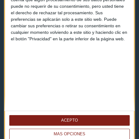
puede no requerir de su consentimiento, pero usted tiene
Contacto & Legal
el derecho de rechazar tal procesamiento. Sus
preferencias se aplicarán solo a este sitio web. Puede
Contacto
cambiar sus preferencias o retirar su consentimiento en
cualquier momento volviendo a este sitio y haciendo clic en
Cómo escucharnos
el botón "Privacidad" en la parte inferior de la página web.
Política de privacidad
Aviso legal
Descarga nuestras apps
ACEPTO
MÁS OPCIONES