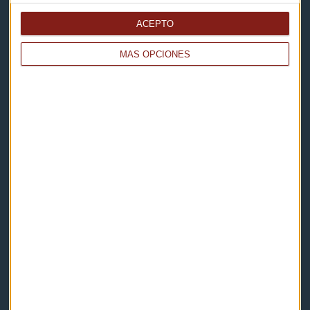
Contacto
ACEPTO
Cómo escucharnos
MÁS OPCIONES
Política de privacidad
Aviso legal
Descarga nuestras apps