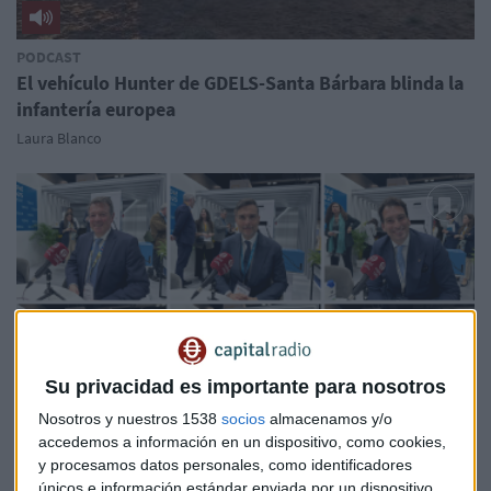
PODCAST
El vehículo Hunter de GDELS-Santa Bárbara blinda la
infantería europea
Laura Blanco
Su privacidad es importante para nosotros
Nosotros y nuestros 1538
socios
almacenamos y/o
accedemos a información en un dispositivo, como cookies,
PODCAST
y procesamos datos personales, como identificadores
Novedades de SBS, Amper, Integrasys, GMV, Thales e
únicos e información estándar enviada por un dispositivo