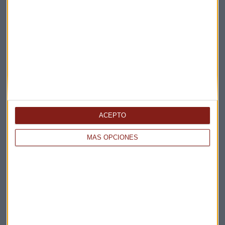
EMPRESAS
Empresarias: una llamada a la acción
Redacción Capital Radio
ACEPTO
MÁS OPCIONES