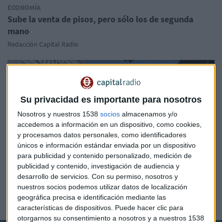
ECONOMÍA
Sube la venta de pisos, pero sólo los de segunda
mano
Redacción Capital Radio
Su privacidad es importante para nosotros
Nosotros y nuestros 1538
socios
almacenamos y/o
accedemos a información en un dispositivo, como cookies,
y procesamos datos personales, como identificadores
únicos e información estándar enviada por un dispositivo
para publicidad y contenido personalizado, medición de
publicidad y contenido, investigación de audiencia y
desarrollo de servicios.
Con su permiso, nosotros y
ECONOMÍA
nuestros socios podemos utilizar datos de localización
Economía: Cae la venta de pisos en agosto
geográfica precisa e identificación mediante las
Redacción Capital Radio
características de dispositivos. Puede hacer clic para
otorgarnos su consentimiento a nosotros y a nuestros 1538