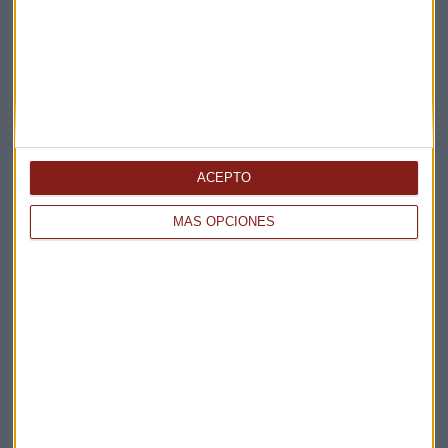
ENTREVISTA CAPITAL
"No habrá un acuerdo entre EEUU e Irán a corto
plazo"
Miguel Sanmartín
ACEPTO
MÁS OPCIONES
CONSULTORIO