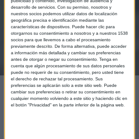
publicidad y contenido, investigación de audiencia y
Elige los boletines a los que suscribirte
*
desarrollo de servicios.
Con su permiso, nosotros y
Apertura
nuestros socios podemos utilizar datos de localización
La Magia de la Publicidad
geográfica precisa e identificación mediante las
Claves ESG
características de dispositivos. Puede hacer clic para
otorgarnos su consentimiento a nosotros y a nuestros 1538
socios para que llevemos a cabo el procesamiento
Acepto la
política de privacidad
. *
previamente descrito. De forma alternativa, puede acceder
a información más detallada y cambiar sus preferencias
antes de otorgar o negar su consentimiento.
Tenga en
¡Suscribirme!
cuenta que algún procesamiento de sus datos personales
puede no requerir de su consentimiento, pero usted tiene
el derecho de rechazar tal procesamiento. Sus
preferencias se aplicarán solo a este sitio web. Puede
cambiar sus preferencias o retirar su consentimiento en
cualquier momento volviendo a este sitio y haciendo clic en
el botón "Privacidad" en la parte inferior de la página web.