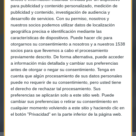
para publicidad y contenido personalizado, medición de
publicidad y contenido, investigación de audiencia y
desarrollo de servicios.
Con su permiso, nosotros y
nuestros socios podemos utilizar datos de localización
geográfica precisa e identificación mediante las
características de dispositivos. Puede hacer clic para
otorgarnos su consentimiento a nosotros y a nuestros 1538
socios para que llevemos a cabo el procesamiento
previamente descrito. De forma alternativa, puede acceder
Elige los boletines a los que suscribirte
*
a información más detallada y cambiar sus preferencias
Apertura
antes de otorgar o negar su consentimiento.
Tenga en
cuenta que algún procesamiento de sus datos personales
La Magia de la Publicidad
puede no requerir de su consentimiento, pero usted tiene
Claves ESG
el derecho de rechazar tal procesamiento. Sus
preferencias se aplicarán solo a este sitio web. Puede
Acepto la
política de privacidad
. *
cambiar sus preferencias o retirar su consentimiento en
cualquier momento volviendo a este sitio y haciendo clic en
el botón "Privacidad" en la parte inferior de la página web.
¡Suscribirme!