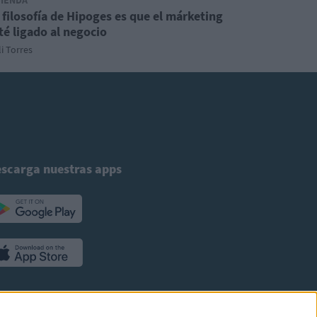
VIENDA
 filosofía de Hipoges es que el márketing
té ligado al negocio
i Torres
scarga nuestras apps