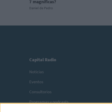
7 magníficas?
Daniel de Pedro
Capital Radio
Noticias
Eventos
Consultorios
Programas y podcasts