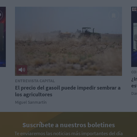
CO
¿I
ENTREVISTA CAPITAL
es
El precio del gasoil puede impedir sembrar a
Dan
los agricultores
Miguel Sanmartín
Suscríbete a nuestros boletines
Te enviaremos las noticias más importantes del día