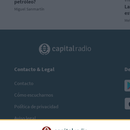
VI
petróleo?
La
Miguel Sanmartín
es
Mel
Contacto & Legal
De
Contacto
Cómo escucharnos
Política de privacidad
Aviso legal