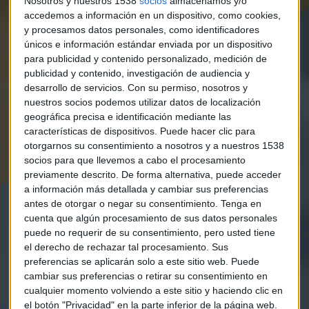
Nosotros y nuestros 1538
socios
almacenamos y/o
accedemos a información en un dispositivo, como cookies,
y procesamos datos personales, como identificadores
únicos e información estándar enviada por un dispositivo
para publicidad y contenido personalizado, medición de
publicidad y contenido, investigación de audiencia y
desarrollo de servicios.
Con su permiso, nosotros y
nuestros socios podemos utilizar datos de localización
geográfica precisa e identificación mediante las
características de dispositivos. Puede hacer clic para
otorgarnos su consentimiento a nosotros y a nuestros 1538
socios para que llevemos a cabo el procesamiento
previamente descrito. De forma alternativa, puede acceder
a información más detallada y cambiar sus preferencias
antes de otorgar o negar su consentimiento.
Tenga en
cuenta que algún procesamiento de sus datos personales
puede no requerir de su consentimiento, pero usted tiene
Elige los boletines a los que suscribirte
*
el derecho de rechazar tal procesamiento. Sus
preferencias se aplicarán solo a este sitio web. Puede
Apertura
cambiar sus preferencias o retirar su consentimiento en
La Magia de la Publicidad
cualquier momento volviendo a este sitio y haciendo clic en
Claves ESG
el botón "Privacidad" en la parte inferior de la página web.