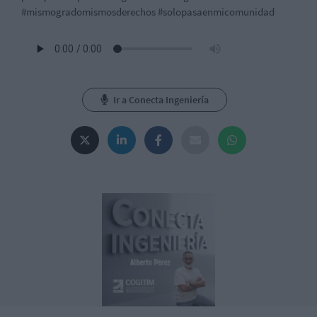
#mismogradomismosderechos #solopasaenmicomunidad
Ir a Conecta Ingeniería