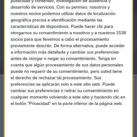
publicidad y contenido, investigación de audiencia y
Elige los boletines a los que suscribirte
*
desarrollo de servicios.
Con su permiso, nosotros y
Apertura
nuestros socios podemos utilizar datos de localización
La Magia de la Publicidad
geográfica precisa e identificación mediante las
Claves ESG
características de dispositivos. Puede hacer clic para
otorgarnos su consentimiento a nosotros y a nuestros 1538
socios para que llevemos a cabo el procesamiento
Acepto la
política de privacidad
. *
previamente descrito. De forma alternativa, puede acceder
a información más detallada y cambiar sus preferencias
antes de otorgar o negar su consentimiento.
Tenga en
¡Suscribirme!
cuenta que algún procesamiento de sus datos personales
puede no requerir de su consentimiento, pero usted tiene
el derecho de rechazar tal procesamiento. Sus
preferencias se aplicarán solo a este sitio web. Puede
cambiar sus preferencias o retirar su consentimiento en
cualquier momento volviendo a este sitio y haciendo clic en
el botón "Privacidad" en la parte inferior de la página web.