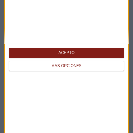
ENTREVISTA CAPITAL
"No habrá un acuerdo entre EEUU e Irán a corto
plazo"
Miguel Sanmartín
ACEPTO
MÁS OPCIONES
CONSULTORIO