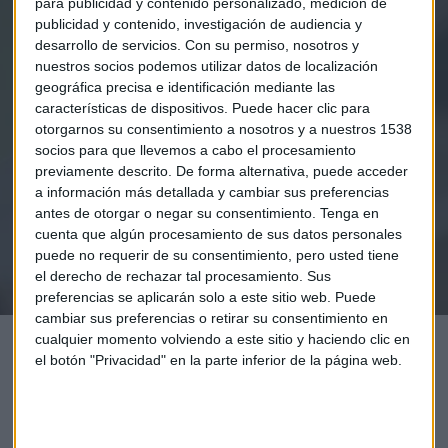
para publicidad y contenido personalizado, medición de
publicidad y contenido, investigación de audiencia y
desarrollo de servicios.
Con su permiso, nosotros y
nuestros socios podemos utilizar datos de localización
Elige los boletines a los que suscribirte
*
geográfica precisa e identificación mediante las
Apertura
características de dispositivos. Puede hacer clic para
otorgarnos su consentimiento a nosotros y a nuestros 1538
La Magia de la Publicidad
socios para que llevemos a cabo el procesamiento
Claves ESG
previamente descrito. De forma alternativa, puede acceder
a información más detallada y cambiar sus preferencias
Acepto la
política de privacidad
. *
antes de otorgar o negar su consentimiento.
Tenga en
cuenta que algún procesamiento de sus datos personales
puede no requerir de su consentimiento, pero usted tiene
¡Suscribirme!
el derecho de rechazar tal procesamiento. Sus
preferencias se aplicarán solo a este sitio web. Puede
cambiar sus preferencias o retirar su consentimiento en
cualquier momento volviendo a este sitio y haciendo clic en
el botón "Privacidad" en la parte inferior de la página web.