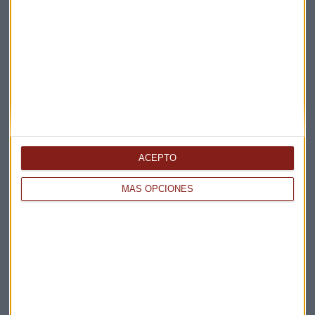
ENTREVISTA CAPITAL
"No habrá un acuerdo entre EEUU e Irán a corto
plazo"
Miguel Sanmartín
ACEPTO
MÁS OPCIONES