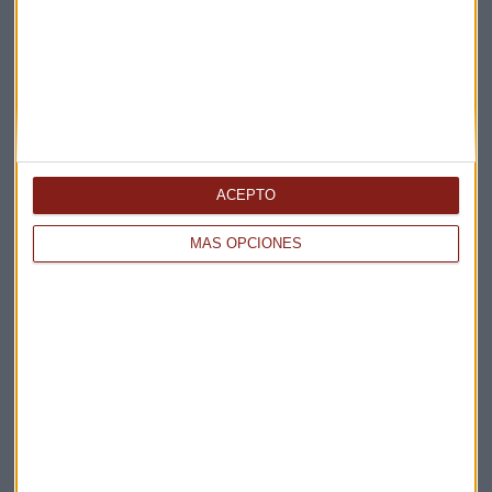
ENTREVISTA CAPITAL
"No habrá un acuerdo entre EEUU e Irán a corto
plazo"
Miguel Sanmartín
ACEPTO
MÁS OPCIONES
CONSULTORIO