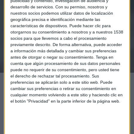
publicidad y contenido, investigación de audiencia y
Elige los boletines a los que suscribirte
*
desarrollo de servicios.
Con su permiso, nosotros y
Apertura
nuestros socios podemos utilizar datos de localización
La Magia de la Publicidad
geográfica precisa e identificación mediante las
Claves ESG
características de dispositivos. Puede hacer clic para
otorgarnos su consentimiento a nosotros y a nuestros 1538
socios para que llevemos a cabo el procesamiento
Acepto la
política de privacidad
. *
previamente descrito. De forma alternativa, puede acceder
a información más detallada y cambiar sus preferencias
antes de otorgar o negar su consentimiento.
Tenga en
¡Suscribirme!
cuenta que algún procesamiento de sus datos personales
puede no requerir de su consentimiento, pero usted tiene
el derecho de rechazar tal procesamiento. Sus
preferencias se aplicarán solo a este sitio web. Puede
cambiar sus preferencias o retirar su consentimiento en
cualquier momento volviendo a este sitio y haciendo clic en
el botón "Privacidad" en la parte inferior de la página web.