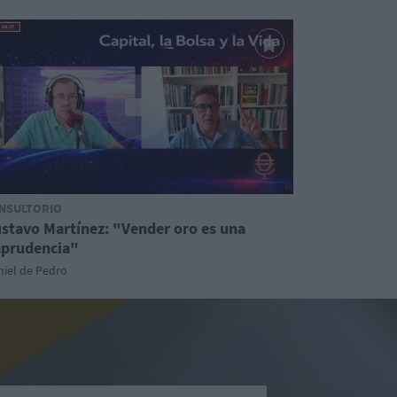
NSULTORIO
stavo Martínez: "Vender oro es una
prudencia"
iel de Pedro