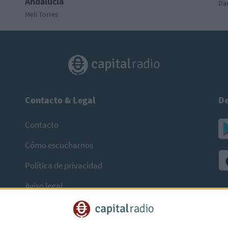
Andalucía
Dan
Meli Torres
Contacto & Legal
De
Contacto
Cómo escucharnos
Política de privacidad
Aviso legal