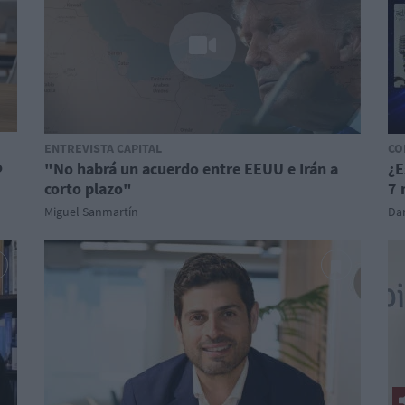
ENTREVISTA CAPITAL
CO
o
"No habrá un acuerdo entre EEUU e Irán a
¿E
corto plazo"
7 
Miguel Sanmartín
Dan