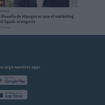
VIENDA
 filosofía de Hipoges es que el márketing
té ligado al negocio
i Torres
scarga nuestras apps