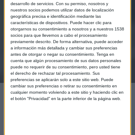
desarrollo de servicios.
Con su permiso, nosotros y
nuestros socios podemos utilizar datos de localización
Elige los boletines a los que suscribirte
*
geográfica precisa e identificación mediante las
Apertura
características de dispositivos. Puede hacer clic para
La Magia de la Publicidad
otorgarnos su consentimiento a nosotros y a nuestros 1538
Claves ESG
socios para que llevemos a cabo el procesamiento
previamente descrito. De forma alternativa, puede acceder
a información más detallada y cambiar sus preferencias
Acepto la
política de privacidad
. *
antes de otorgar o negar su consentimiento.
Tenga en
cuenta que algún procesamiento de sus datos personales
puede no requerir de su consentimiento, pero usted tiene
¡Suscribirme!
el derecho de rechazar tal procesamiento. Sus
preferencias se aplicarán solo a este sitio web. Puede
cambiar sus preferencias o retirar su consentimiento en
cualquier momento volviendo a este sitio y haciendo clic en
el botón "Privacidad" en la parte inferior de la página web.