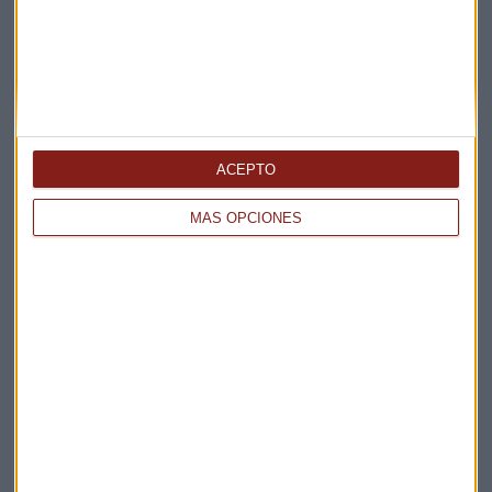
ENTREVISTA CAPITAL
¿Podrá la OPEP+ producir más barriles de petróleo?
Miguel Sanmartín
ACEPTO
MÁS OPCIONES
VIVIENDA