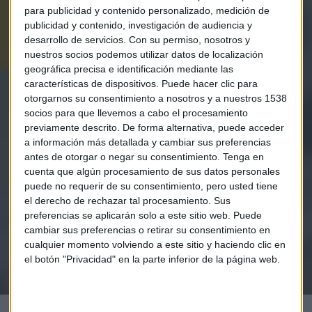
para publicidad y contenido personalizado, medición de
publicidad y contenido, investigación de audiencia y
desarrollo de servicios.
Con su permiso, nosotros y
nuestros socios podemos utilizar datos de localización
geográfica precisa e identificación mediante las
características de dispositivos. Puede hacer clic para
otorgarnos su consentimiento a nosotros y a nuestros 1538
socios para que llevemos a cabo el procesamiento
Elige los boletines a los que suscribirte
previamente descrito. De forma alternativa, puede acceder
*
a información más detallada y cambiar sus preferencias
Apertura
antes de otorgar o negar su consentimiento.
Tenga en
La Magia de la Publicidad
cuenta que algún procesamiento de sus datos personales
Claves ESG
puede no requerir de su consentimiento, pero usted tiene
el derecho de rechazar tal procesamiento. Sus
preferencias se aplicarán solo a este sitio web. Puede
Acepto la
política de privacidad
. *
cambiar sus preferencias o retirar su consentimiento en
cualquier momento volviendo a este sitio y haciendo clic en
el botón "Privacidad" en la parte inferior de la página web.
¡Suscribirme!