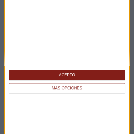
ENTREVISTA CAPITAL
¿Podrá la OPEP+ producir más barriles de petróleo?
ACEPTO
Miguel Sanmartín
MÁS OPCIONES