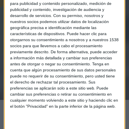
para publicidad y contenido personalizado, medición de
publicidad y contenido, investigación de audiencia y
desarrollo de servicios.
Con su permiso, nosotros y
nuestros socios podemos utilizar datos de localización
geográfica precisa e identificación mediante las
Elige los boletines a los que suscribirte
*
características de dispositivos. Puede hacer clic para
otorgarnos su consentimiento a nosotros y a nuestros 1538
Apertura
socios para que llevemos a cabo el procesamiento
La Magia de la Publicidad
previamente descrito. De forma alternativa, puede acceder
Claves ESG
a información más detallada y cambiar sus preferencias
antes de otorgar o negar su consentimiento.
Tenga en
Acepto la
política de privacidad
. *
cuenta que algún procesamiento de sus datos personales
puede no requerir de su consentimiento, pero usted tiene
el derecho de rechazar tal procesamiento. Sus
¡Suscribirme!
preferencias se aplicarán solo a este sitio web. Puede
cambiar sus preferencias o retirar su consentimiento en
cualquier momento volviendo a este sitio y haciendo clic en
el botón "Privacidad" en la parte inferior de la página web.