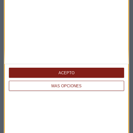
ENTREVISTA CAPITAL
"No habrá un acuerdo entre EEUU e Irán a corto
plazo"
ACEPTO
Miguel Sanmartín
MÁS OPCIONES