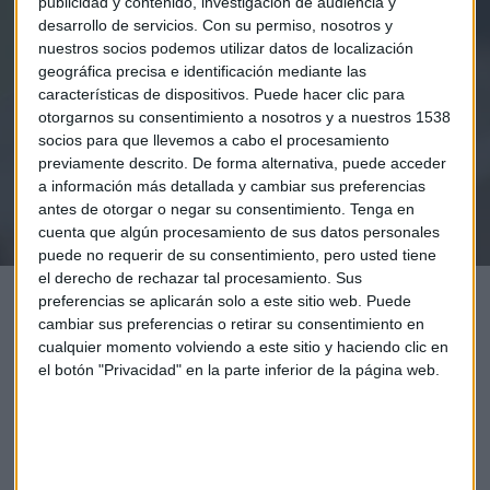
publicidad y contenido, investigación de audiencia y
Elige los boletines a los que suscribirte
*
desarrollo de servicios.
Con su permiso, nosotros y
Apertura
nuestros socios podemos utilizar datos de localización
La Magia de la Publicidad
geográfica precisa e identificación mediante las
Claves ESG
características de dispositivos. Puede hacer clic para
otorgarnos su consentimiento a nosotros y a nuestros 1538
socios para que llevemos a cabo el procesamiento
Acepto la
política de privacidad
. *
previamente descrito. De forma alternativa, puede acceder
a información más detallada y cambiar sus preferencias
antes de otorgar o negar su consentimiento.
Tenga en
¡Suscribirme!
cuenta que algún procesamiento de sus datos personales
puede no requerir de su consentimiento, pero usted tiene
el derecho de rechazar tal procesamiento. Sus
preferencias se aplicarán solo a este sitio web. Puede
cambiar sus preferencias o retirar su consentimiento en
cualquier momento volviendo a este sitio y haciendo clic en
el botón "Privacidad" en la parte inferior de la página web.