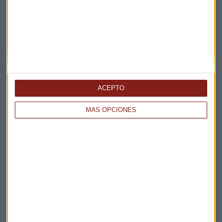
ENTREVISTA CAPITAL
"No habrá un acuerdo entre EEUU e Irán a corto
plazo"
Miguel Sanmartín
ACEPTO
MÁS OPCIONES
CONSULTORIO