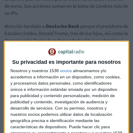
de euros. Sus acciones suman en la bolsa de Londres más de
un 4%.
Atención también a
Deutsche Bank
porque el presidente de
Estados Unidos, Donald Trump, tres de sus hijos, así como la
Organización Trump han demandado al banco alemán y a
Capital One en un esfuerzo por impedir que los bancos
respondieran a las citaciones del Congreso. El Deutsche
Bank supuestamente prestó más de 2.000 millones de
Su privacidad es importante para nosotros
dólares a Trump antes de convertirse en presidente, según
Nosotros y nuestros 1538
socios
almacenamos y/o
informó el New York Times en marzo.
accedemos a información en un dispositivo, como cookies,
y procesamos datos personales, como identificadores
La mejor en el Ibex 35 es esta mañana
Repsol
(+1,2%) que
únicos e información estándar enviada por un dispositivo
ha presentado un
para publicidad y contenido personalizado, medición de
publicidad y contenido, investigación de audiencia y
beneficio neto ajustado en el primer trimestre de 618
desarrollo de servicios.
Con su permiso, nosotros y
millones de euros un 6% más.
nuestros socios podemos utilizar datos de localización
geográfica precisa e identificación mediante las
AIRBUS
mantiene previsiones después de presentar una
características de dispositivos. Puede hacer clic para
subida de los ingresos en el primer trimestre de un 24%
otorgarnos su consentimiento a nosotros y a nuestros 1538