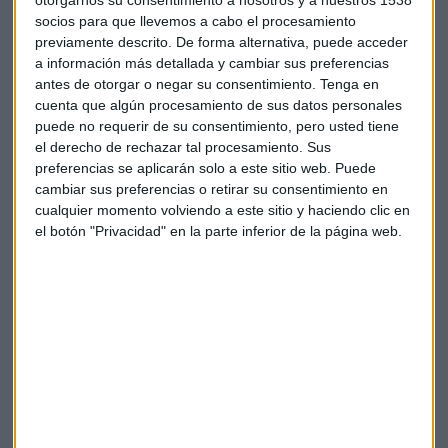
hasta los 12.550 millones de euros, en línea con lo esperado.
socios para que llevemos a cabo el procesamiento
La semana pasada, su rival Boeing abandonó sus
previamente descrito. De forma alternativa, puede acceder
perspectivas financieras para 2019 y detuvo la recompra de
a información más detallada y cambiar sus preferencias
antes de otorgar o negar su consentimiento.
Tenga en
acciones que tenía en marcha tras los dos accidentes
cuenta que algún procesamiento de sus datos personales
mortales de dos de sus aviones en cinco meses.
puede no requerir de su consentimiento, pero usted tiene
el derecho de rechazar tal procesamiento. Sus
La aerolínea alemana
LUFTHANSA
registra una pérdida
preferencias se aplicarán solo a este sitio web. Puede
neta de 342 millones de euros en los tres primeros meses del
cambiar sus preferencias o retirar su consentimiento en
año, afectada por el aumento de los costes de combustible y
cualquier momento volviendo a este sitio y haciendo clic en
el exceso de capacidad en Europa. Confían en una
el botón "Privacidad" en la parte inferior de la página web.
recuperación en los ingresos en el segundo trimestre y se
apoyan para ello en el número de reservas que ya tienen
para el mes que viene. Prevé que los costes de combustible
sean 700 millones de euros por encima del año anterior, 50
millones más que en sus previsiones anteriores. Sus
acciones bajan un 2%.
En la bolsa italiana, suben los títulos de la firma de
productos de lujo
Salvatore Ferragamo
un 5% y en la de