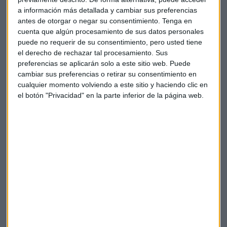
a información más detallada y cambiar sus preferencias
antes de otorgar o negar su consentimiento.
Tenga en
cuenta que algún procesamiento de sus datos personales
puede no requerir de su consentimiento, pero usted tiene
el derecho de rechazar tal procesamiento. Sus
preferencias se aplicarán solo a este sitio web. Puede
cambiar sus preferencias o retirar su consentimiento en
cualquier momento volviendo a este sitio y haciendo clic en
Banco Sabadell: "La OPA del BBVA ahora
el botón "Privacidad" en la parte inferior de la página web.
mismo está zombie"
El director financiero del Banco Sabadell, Sergio
Palavecino, reconoce que no está muerta pero no ve
argumentos en ella que puedan convencer a los
accionistas de su entidad
Capital Radio
/ 2025-07-25
Cada euro de inversión en Espacio
genera hasta 7 de retorno