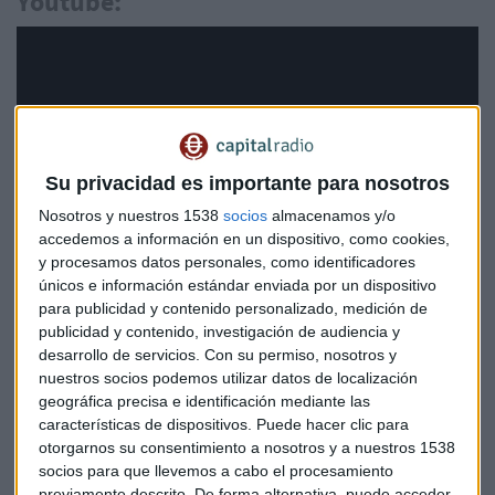
Youtube:
Su privacidad es importante para nosotros
Nosotros y nuestros 1538
socios
almacenamos y/o
accedemos a información en un dispositivo, como cookies,
y procesamos datos personales, como identificadores
únicos e información estándar enviada por un dispositivo
para publicidad y contenido personalizado, medición de
publicidad y contenido, investigación de audiencia y
desarrollo de servicios.
Con su permiso, nosotros y
nuestros socios podemos utilizar datos de localización
Plan de Sabadell a 2027: ROTE del 16%
geográfica precisa e identificación mediante las
características de dispositivos. Puede hacer clic para
y 6.300 millones en dividendos
otorgarnos su consentimiento a nosotros y a nuestros 1538
socios para que llevemos a cabo el procesamiento
previamente descrito. De forma alternativa, puede acceder