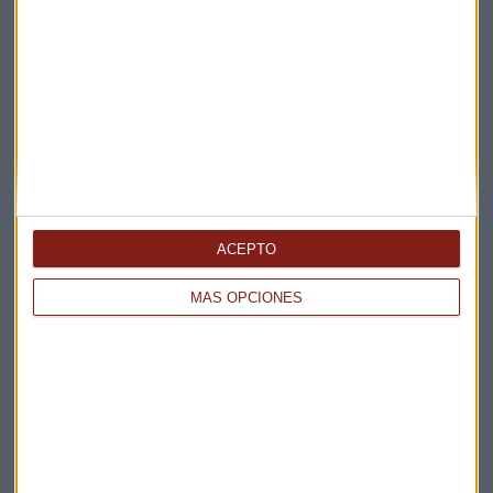
Elige los boletines a los que suscribirte
*
Apertura
La Magia de la Publicidad
Claves ESG
Acepto la
política de privacidad
. *
ACEPTO
¡Suscribirme!
MÁS OPCIONES
EN DIRECTO
@CAPITALRADIOB