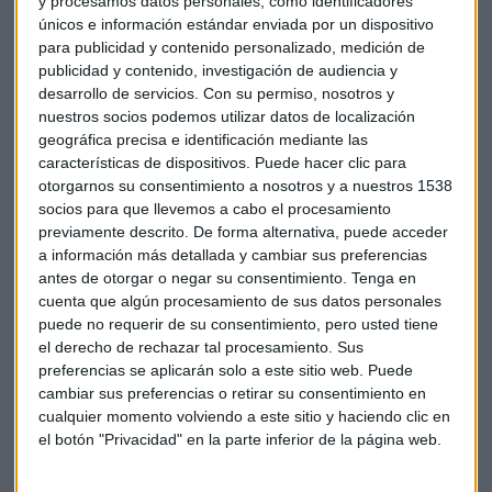
Crecimiento en todos los márgenes
y procesamos datos personales, como identificadores
únicos e información estándar enviada por un dispositivo
Como consecuencia de una mayor actividad comercial
para publicidad y contenido personalizado, medición de
crecen los márgenes:
margen de intereses
(+4,1%),
publicidad y contenido, investigación de audiencia y
margen bruto
(+5,3%;) y
margen de explotación
antes de
desarrollo de servicios.
Con su permiso, nosotros y
provisiones (+6,1%).
nuestros socios podemos utilizar datos de localización
geográfica precisa e identificación mediante las
características de dispositivos. Puede hacer clic para
otorgarnos su consentimiento a nosotros y a nuestros 1538
socios para que llevemos a cabo el procesamiento
previamente descrito. De forma alternativa, puede acceder
a información más detallada y cambiar sus preferencias
antes de otorgar o negar su consentimiento.
Tenga en
cuenta que algún procesamiento de sus datos personales
puede no requerir de su consentimiento, pero usted tiene
el derecho de rechazar tal procesamiento. Sus
preferencias se aplicarán solo a este sitio web. Puede
EVO Banco
cambiar sus preferencias o retirar su consentimiento en
cualquier momento volviendo a este sitio y haciendo clic en
En lo que se refiere a EVO Banco experimenta en su cartera
el botón "Privacidad" en la parte inferior de la página web.
de inversión crediticia un crecimiento muy notable en estos
últimos doce meses, del 46%, hasta los 2.265 millones de