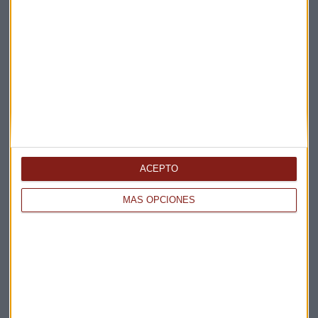
ACEPTO
MÁS OPCIONES
Elige los boletines a los que suscribirte
*
Apertura
La Magia de la Publicidad
Claves ESG
Acepto la
política de privacidad
. *