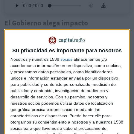
El Gobierno alega impacto
medioambiental
Dice Bellón que no entienden esa paralización. "No
entendemos que pueda haber impacto medioambiental de
Su privacidad es importante para nosotros
ninguna forma [...] Todo ello y con la declaración de
Nosotros y nuestros 1538
socios
almacenamos y/o
impacto ambiental favorable, pues no entendemos cuál
accedemos a información en un dispositivo, como cookies,
puede ser el problema". Y adjunta que, pese a que no busca
y procesamos datos personales, como identificadores
hacer ninguna especulación relativa a cambios políticos,
únicos e información estándar enviada por un dispositivo
para publicidad y contenido personalizado, medición de
indica que "
este proyecto ha sido paralizado por una
publicidad y contenido, investigación de audiencia y
cuestión puramente política e ideológica del Gobierno
desarrollo de servicios.
Con su permiso, nosotros y
actual
".
nuestros socios podemos utilizar datos de localización
geográfica precisa e identificación mediante las
En el mercado Continuo español desde
características de dispositivos. Puede hacer clic para
2018
otorgarnos su consentimiento a nosotros y a nuestros 1538
socios para que llevemos a cabo el procesamiento