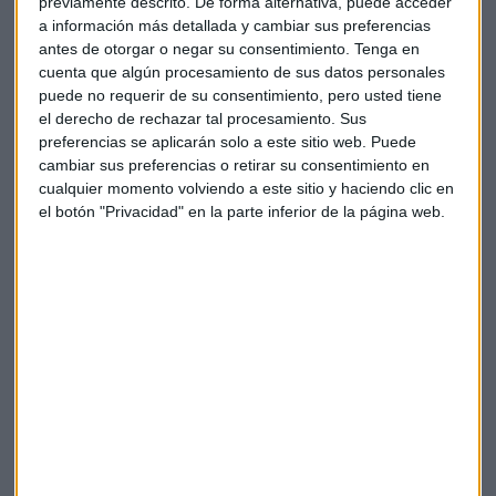
"Estamos muy contentos de estar
cotizados aquí
y
previamente descrito. De forma alternativa, puede acceder
estamos muy contentos de fortalecer nuestra relación con
a información más detallada y cambiar sus preferencias
antes de otorgar o negar su consentimiento.
Tenga en
los accionistas, sobre todo con los españoles", matiza el
cuenta que algún procesamiento de sus datos personales
presidente de Berkeley Minera España.
puede no requerir de su consentimiento, pero usted tiene
el derecho de rechazar tal procesamiento. Sus
preferencias se aplicarán solo a este sitio web. Puede
cambiar sus preferencias o retirar su consentimiento en
cualquier momento volviendo a este sitio y haciendo clic en
el botón "Privacidad" en la parte inferior de la página web.
El hidrógeno verde, un objetivo 'marca
España' a la vista
Hoy se celebra el Día Mundial del Medio Ambiente y
se ponen sobre la mesa las alternativas sostenibles,
sobre todo en materia energética.
Capital Radio
/ 2023-06-05