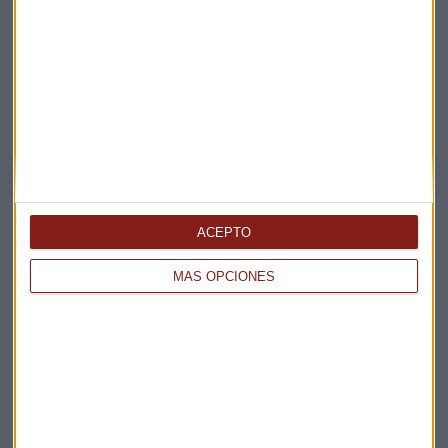
Elige los boletines a los que suscribirte
*
Apertura
La Magia de la Publicidad
Claves ESG
Acepto la
política de privacidad
. *
ACEPTO
¡Suscribirme!
MÁS OPCIONES
EN DIRECTO
@CAPITALRADIOB