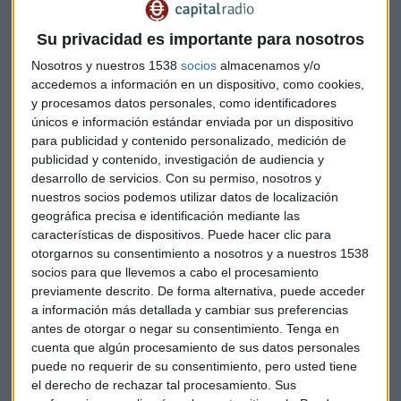
más ha subido con el rebote de octubre
", apunta
Iturralde.
Su privacidad es importante para nosotros
Nosotros y nuestros 1538
socios
almacenamos y/o
Wall Street
ha cerrado su
peor año bursátil desde 2008
accedemos a información en un dispositivo, como cookies,
con la crisis de Lehman Brothers.
y procesamos datos personales, como identificadores
únicos e información estándar enviada por un dispositivo
para publicidad y contenido personalizado, medición de
publicidad y contenido, investigación de audiencia y
desarrollo de servicios.
Con su permiso, nosotros y
nuestros socios podemos utilizar datos de localización
geográfica precisa e identificación mediante las
características de dispositivos. Puede hacer clic para
otorgarnos su consentimiento a nosotros y a nuestros 1538
socios para que llevemos a cabo el procesamiento
previamente descrito. De forma alternativa, puede acceder
a información más detallada y cambiar sus preferencias
antes de otorgar o negar su consentimiento.
Tenga en
cuenta que algún procesamiento de sus datos personales
puede no requerir de su consentimiento, pero usted tiene
Mirabaud: "Entrar en Acciona Energía por su
el derecho de rechazar tal procesamiento. Sus
matriz es mucho más barato"