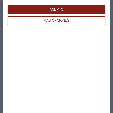
ACEPTO
MÁS OPCIONES
Elige los boletines a los que suscribirte
*
Apertura
La Magia de la Publicidad
Claves ESG
Acepto la
política de privacidad
. *
¡Suscribirme!