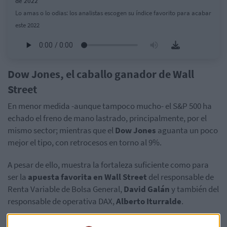
de 2022
Lo amas o lo odias: los analistas escogen su índice favorito para acabar
este 2022
Dow Jones, el caballo ganador de Wall
Street
En menor medida -aunque tampoco mucho- el S&P 500 ha
echado el freno de mano lastrado, principalmente, por el
mismo sector; mientras que el
Dow Jones
aguanta un poco
mejor el tipo, con retrocesos en torno al 9%.
A pesar de ello, muestra la fortaleza suficiente como para
ser la
apuesta favorita en Wall Street
del responsable de
Renta Variable de Bolsa General,
David Galán
y también del
responsable de operativa DAX,
Alberto Iturralde
.
"Junto al DAX en Europa, el
Dow Jones
ha sido el índice que