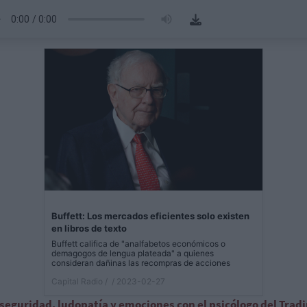
Buffett: Los mercados eficientes solo existen
en libros de texto
Buffett califica de "analfabetos económicos o
demagogos de lengua plateada" a quienes
consideran dañinas las recompras de acciones
Capital Radio /
/ 2023-02-27
seguridad, ludopatía y emociones con el psicólogo del Trad