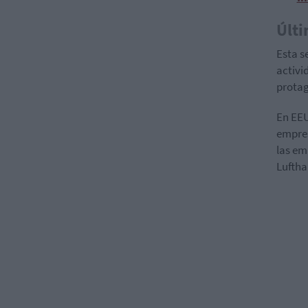
Últi
Esta s
activi
protag
En EEU
empres
las em
Luftha