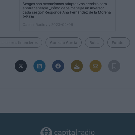
Sesgos son mecanismos adaptativos cerebro para
ahorrar energía ¿cómo debe manejar un inversor
cada sesgo? Responde Ana Fernández de la Morena
(AFS)n
Capital Radio /
/ 2023-02-06
 asesores financieros
Gonzalo García
Bolsa
Fondos