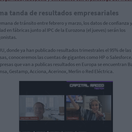
ma tanda de resultados empresariales
emana de tránsito entre febrero y marzo, los datos de confianza 
dad en fábricas junto al IPC de la Eurozona (el jueves) serán los
onistas.
U, donde ya han publicado resultados trimestrales el 95% de las
as, conoceremos las cuentas de gigantes como HP o Salesforce.
presas que van a publicas resultados en Europa se encuentran B
nsa, G
estamp
, Acciona,
A
cerinox
,
M
erlin
o Red Eléctrica.