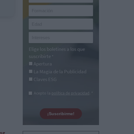
Elige los boletines a los que
suscribirte
*
Apertura
La Magia de la Publicidad
Claves ESG
Acepto la
política de privacidad
. *
¡Suscribirme!
ing