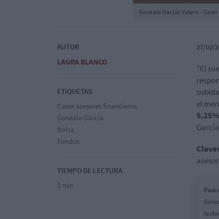
Gonzalo García Valero - Caser
AUTOR
27/02/2
LAURA BLANCO
"El su
respon
ETIQUETAS
subida
el mer
Caser asesores financieros
5,25
Gonzalo García
García
Bolsa
Fondos
Clave
asesor
TIEMPO DE LECTURA
1 min
Podca
Gonza
facto