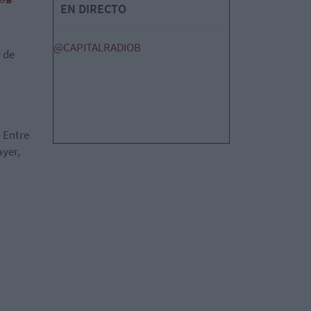
EN DIRECTO
@CAPITALRADIOB
y de
 Entre
ayer,