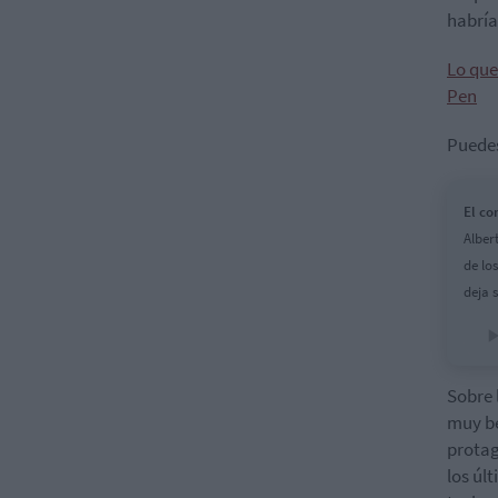
habría
Lo que
Pen
Puedes
El co
Alber
de lo
deja 
Sobre 
muy be
protag
los úl