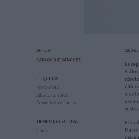
AUTOR
22/04/2
CARLOS DIE SÁNCHEZ
La seg
Así lo
ETIQUETAS
rebote
última
COCA-COLA
cree I
Alberto Iturralde
vayan 
Consultorio de bolsa
sustos
TIEMPO DE LECTURA
El ana
Macron
4 min
despué