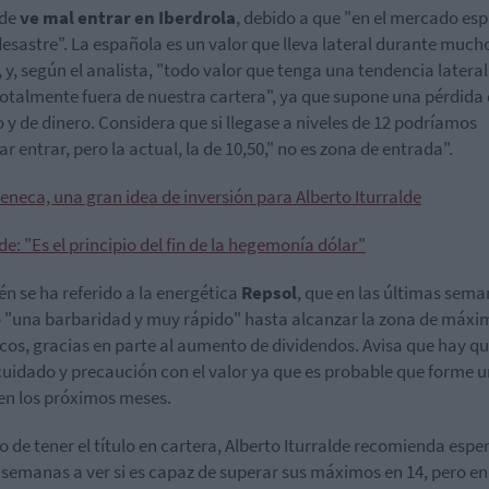
lde
ve mal entrar en Iberdrola
, debido a que "en el mercado es
desastre". La española es un valor que lleva lateral durante much
 y, según el analista, "todo valor que tenga una tendencia latera
totalmente fuera de nuestra cartera", ya que supone una pérdida
 y de dinero. Considera que si llegase a niveles de 12 podríamos
ar entrar, pero la actual, la de 10,50," no es zona de entrada".
eneca, una gran idea de inversión para Alberto Iturralde
de: "Es el principio del fin de la hegemonía dólar"
n se ha referido a la energética
Repsol
, que en las últimas sem
 "una barbaridad y muy rápido" hasta alcanzar la zona de máxi
icos, gracias en parte al aumento de dividendos. Avisa que hay q
cuidado y precaución con el valor ya que es probable que forme u
en los próximos meses.
o de tener el título en cartera, Alberto Iturralde recomienda espe
 semanas a ver si es capaz de superar sus máximos en 14, pero en