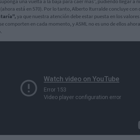
suponga una vuelta a la baja para caer más", pudiendo llegar a n
 (ahora está en 570). Por lo tanto, Alberto Iturralde concluye con
taría",
ya que nuestra atención debe estar puesta en los valores
se comporten en cada momento, y ASML no es uno de ellos ahor
.