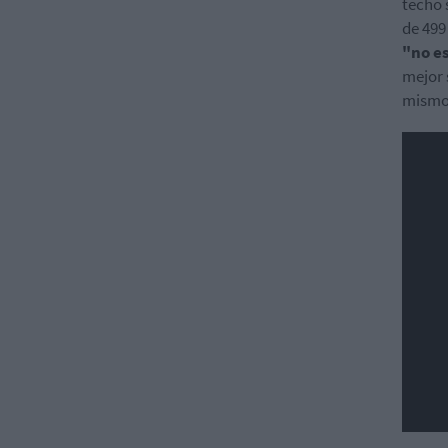
techo 
de 499
"no es
mejor 
mismo