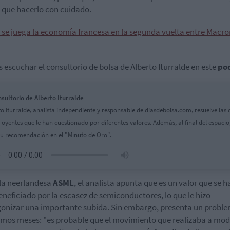
 que hacerlo con cuidado.
 se juega la economía francesa en la segunda vuelta entre Macro
 escuchar el consultorio de bolsa de Alberto Iturralde en este
po
nsultorio de Alberto Iturralde
to Iturralde, analista independiente y responsable de diasdebolsa.com, resuelve las
s oyentes que le han cuestionado por diferentes valores. Además, al final del espacio
su recomendación en el "Minuto de Oro".
la neerlandesa
ASML
, el analista apunta que es un valor que se h
neficiado por la escasez de semiconductores, lo que le hizo
onizar una importante subida. Sin embargo, presenta un probl
timos meses: "es probable que el movimiento que realizaba a mo