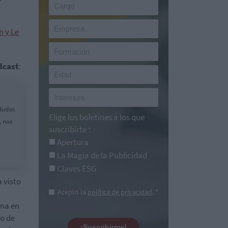
n y Le
dcast
:
 dudas
Elige los boletines a los que
, nos
suscribirte
*
Apertura
La Magia de la Publicidad
Claves ESG
a visto
Acepto la
política de privacidad
. *
ema en
do de
¡Suscribirme!