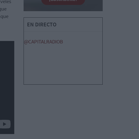
iveles
 que
 que
a
EN DIRECTO
@CAPITALRADIOB