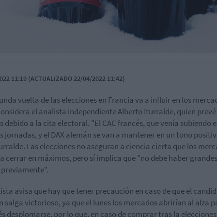
022 11:19 (ACTUALIZADO 22/04/2022 11:42)
unda vuelta de las elecciones en Francia va a influir en los merca
 considera el analista independiente Alberto Iturralde, quien prevé
s debido a la cita electoral. "El CAC francés, que venía subiendo e
s jornadas, y el DAX alemán se van a mantener en un tono positiv
turralde. Las elecciones no aseguran a ciencia cierta que los mer
a cerrar en máximos, pero sí implica que "no debe haber grande
 previamente".
lista avisa que hay que tener precaución en caso de que el candi
 salga victorioso, ya que el lunes los mercados abrirían al alza p
s desplomarse, por lo que, en caso de comprar tras la elecciones