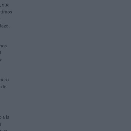
, que
ltimos
e
plazo,
smos
l
 a
 pero
a de
 a la
s
o ya