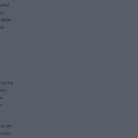
pañol
os
l debe
 de
anas ha
mos
ue
n
rar un
 caso