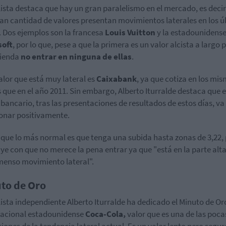
lista destaca que hay un gran paralelismo en el mercado, es decir
an cantidad de valores presentan movimientos laterales en los ú
 Dos ejemplos son la francesa
Louis Vuitton
y la estadounidens
soft
, por lo que, pese a que la primera es un valor alcista a largo 
ienda
no entrar en ninguna de ellas
.
alor que está muy lateral es
Caixabank
, ya que cotiza en los mi
s que en el año 2011. Sin embargo, Alberto Iturralde destaca que e
 bancario, tras las presentaciones de resultados de estos días, va
onar positivamente.
que lo más normal es que tenga una subida hasta zonas de 3,22,
ye con que no merece la pena entrar ya que "está en la parte alt
menso movimiento lateral".
to de Oro
lista independiente Alberto Iturralde ha dedicado el Minuto de Oro
nacional estadounidense
Coca-Cola,
valor que es una de las poca
iones de la tendencia lateral actual. Es un valor lento pero segur