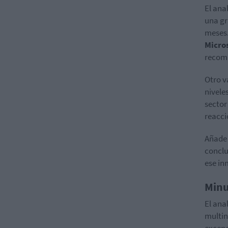
El ana
una gr
meses.
Micro
recom
Otro v
nivele
sector
reacci
Añade 
conclu
ese in
Minu
El ana
multi
excepc