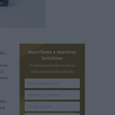
Suscríbete a nuestros
dos.
boletines
n las
Te enviaremos las noticias
o",
más importantes del día
cados
s
dato
ara
,