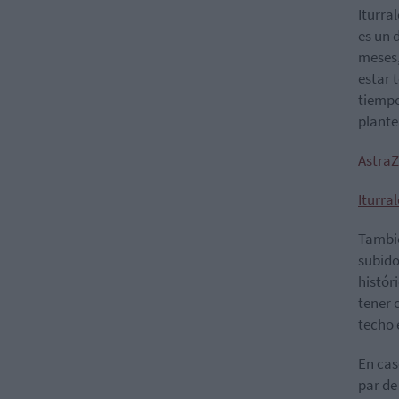
Iturra
es un 
meses,
estar 
tiempo
plante
AstraZ
Iturral
Tambié
subido
histór
tener 
techo 
En cas
par de