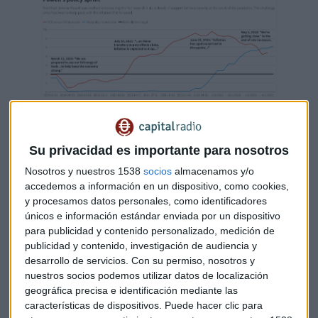
Mensajes de la FED ante la inflación
Su privacidad es importante para nosotros
EEUU: "El efecto completo de la subida
Nosotros y nuestros 1538
socios
almacenamos y/o
aún no se sentido"
accedemos a información en un dispositivo, como cookies,
y procesamos datos personales, como identificadores
En EEUU, el presidente de la FED, Jerome Powell, señala es
únicos e información estándar enviada por un dispositivo
muy probable que se necesiten
más subidas de tipos para
para publicidad y contenido personalizado, medición de
reducir la inflación a 2%
.
"Lo que nos gustaría ver es
publicidad y contenido, investigación de audiencia y
evidencia creíble de que la inflación está llegando a su
desarrollo de servicios.
Con su permiso, nosotros y
nuestros socios podemos utilizar datos de localización
punto máximo y luego comienza a bajar. Eso es lo que
geográfica precisa e identificación mediante las
queremos ver. Por supuesto, eso es lo que queremos ver", ha
características de dispositivos. Puede hacer clic para
explicado Powell en rueda de prensa.