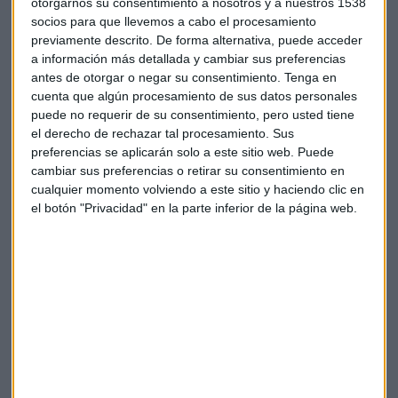
otorgarnos su consentimiento a nosotros y a nuestros 1538
socios para que llevemos a cabo el procesamiento
Entre los motivos que podría explicar la pausa del equipo de
previamente descrito. De forma alternativa, puede acceder
Powell, el hecho de que no se haya trasladado a la
a información más detallada y cambiar sus preferencias
economía todo el efecto de las medidas del banco central de
antes de otorgar o negar su consentimiento.
Tenga en
EEUU. "Los
efectos completos de nuestro
cuenta que algún procesamiento de sus datos personales
puede no requerir de su consentimiento, pero usted tiene
endurecimiento aún no se han sentido
", según el
el derecho de rechazar tal procesamiento. Sus
presidente del FOMC.
preferencias se aplicarán solo a este sitio web. Puede
cambiar sus preferencias o retirar su consentimiento en
cualquier momento volviendo a este sitio y haciendo clic en
el botón "Privacidad" en la parte inferior de la página web.
Errores al iniciarse en el trading
Trading no va de ganar un 100% y pelotazos, va de
expectativas ny riesgo. Invitados: Víctor Urrutia,