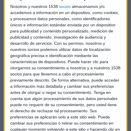
"Si el inversor quiere ganar dinero en bolsa, que siga un
Nosotros y nuestros 1538
socios
almacenamos y/o
método", recomienda Galán.
accedemos a información en un dispositivo, como cookies,
y procesamos datos personales, como identificadores
¿Qué le depara a
Almirall
?
únicos e información estándar enviada por un dispositivo
para publicidad y contenido personalizado, medición de
Hoy el valor farmacéutico español recorta ganancias tras
publicidad y contenido, investigación de audiencia y
anunciar la ampliación de capital de 200 millones de euros
desarrollo de servicios.
Con su permiso, nosotros y
pero, a nivel bursátil, no pierde los 8 euros por título.
nuestros socios podemos utilizar datos de localización
geográfica precisa e identificación mediante las
"Es un valor que tengo vetado para invertir, porque hubo un
características de dispositivos. Puede hacer clic para
otorgarnos su consentimiento a nosotros y a nuestros 1538
par de cosas que ví que no me gustaron", señala y dice: "Ya
socios para que llevemos a cabo el procesamiento
son dos veces que después de un rebote te deja un giro",
previamente descrito. De forma alternativa, puede acceder
apunta. Dice que es un valor al que mira con cautela, pero
a información más detallada y cambiar sus preferencias
dice que es algo "muy subjetivo".
antes de otorgar o negar su consentimiento.
Tenga en
cuenta que algún procesamiento de sus datos personales
"De momento está en tendencia bajista aunque la vela de
puede no requerir de su consentimiento, pero usted tiene
hoy, dentro de lo malo, se ha quedado lejos del mínimo",
el derecho de rechazar tal procesamiento. Sus
argumenta Galán. "Resistencia en la media descendiente
preferencias se aplicarán solo a este sitio web. Puede
cambiar sus preferencias o retirar su consentimiento en
con los 8,79", añade. "Hasta ahora se ha perdido un poco el
cualquier momento volviendo a este sitio y haciendo clic en