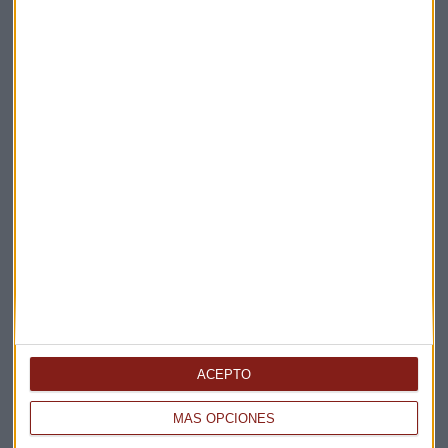
Suscríbete a nuestros boletines
Te enviaremos las noticias más importantes del día
ACEPTO
MÁS OPCIONES