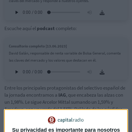
claves del mercado y responde a nuestros oyentes.
Escuche aquí el
podcast
completo:
Consultorio completo [13.06.2023]
David Galán, responsable de renta variable de Bolsa General, comenta
las claves del mercado y los valores que destacan en él.
Entre los principales protagonistas del selectivo español de
la jornada encontramos a
IAG
, que encabeza las alzas con
un 1,98%. Le sigue Arcelor Mittal sumando un 1,59% y
Amadeus, con un verde del 1,56%. Del lado de las pérdidas,
Grifols
cae un 2,04%. ACS cae un 1,54% y Endesa se deja un
1,38%.
Su privacidad es importante para nosotros