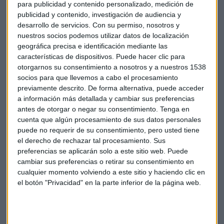
para publicidad y contenido personalizado, medición de
negocios en Hispanoamérica.
publicidad y contenido, investigación de audiencia y
desarrollo de servicios.
Con su permiso, nosotros y
Esta nueva reunión del Consejo no presentará un nuevo
nuestros socios podemos utilizar datos de localización
plan. Sí analizará el contexto económico y lo conseguido
geográfica precisa e identificación mediante las
desde entonces.
características de dispositivos. Puede hacer clic para
otorgarnos su consentimiento a nosotros y a nuestros 1538
socios para que llevemos a cabo el procesamiento
previamente descrito. De forma alternativa, puede acceder
a información más detallada y cambiar sus preferencias
antes de otorgar o negar su consentimiento.
Tenga en
cuenta que algún procesamiento de sus datos personales
puede no requerir de su consentimiento, pero usted tiene
el derecho de rechazar tal procesamiento. Sus
preferencias se aplicarán solo a este sitio web. Puede
cambiar sus preferencias o retirar su consentimiento en
cualquier momento volviendo a este sitio y haciendo clic en
el botón "Privacidad" en la parte inferior de la página web.
El imperio Disney se tambalea y Iger vuelve
como CEO y salvador
El grupo de entretenimiento baja en bolsa un 40% en
2022, es incapaz de acelerar la rentabilidad del