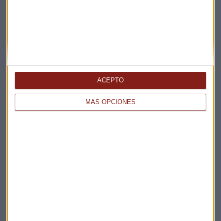
ACEPTO
Elige los boletines a los que suscribirte
*
MÁS OPCIONES
Apertura
La Magia de la Publicidad
Claves ESG
Acepto la
política de privacidad
. *
¡Suscribirme!