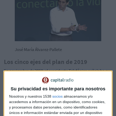
José María Álvarez-Pallete
Los cinco ejes del plan de 2019
En noviembre de 2019, el presidente Telefónica señalaba que
se trabajaba en la Telefónica para los próximos 100. Fue
entonces cuando José María Álvarez-Pallete explicaba los
Su privacidad es importante para nosotros
cinco ejes del Plan Estratégico: f
ocalizar crecimiento en los
mercados más importantes del grupo (España, Brasil,
Nosotros y nuestros 1538
socios
almacenamos y/o
Alemania y Reino Unido), crear
Telefónica Tech, impulsar
accedemos a información en un dispositivo, como cookies,
Telefónica Infra, redefinir el Centro Corporativo y acometer
y procesamos datos personales, como identificadores
únicos e información estándar enviada por un dispositivo
un
spin-off operativo bajo una única sociedad de los