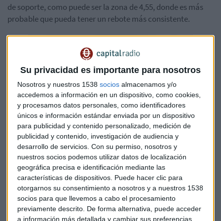
de soporte, como puede ser la zona de 4,55, donde es más
probable que pueda tener un rebote más consistente.
Su privacidad es importante para nosotros
Nosotros y nuestros 1538
socios
almacenamos y/o
accedemos a información en un dispositivo, como cookies,
y procesamos datos personales, como identificadores
únicos e información estándar enviada por un dispositivo
para publicidad y contenido personalizado, medición de
publicidad y contenido, investigación de audiencia y
desarrollo de servicios.
Con su permiso, nosotros y
nuestros socios podemos utilizar datos de localización
geográfica precisa e identificación mediante las
Banco Santander
es un valor con un comportamiento muy
características de dispositivos. Puede hacer clic para
similar al de BBVA. Sufrió una caída del 16,5% pero en
otorgarnos su consentimiento a nosotros y a nuestros 1538
diferente tiempo, más rápida. Alerta que también va a
socios para que llevemos a cabo el procesamiento
rebotar y que después es probable que "se vuelva a ver un
previamente descrito. De forma alternativa, puede acceder
a información más detallada y cambiar sus preferencias