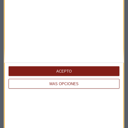
Suscríbete a nuestros boletines
Te enviaremos las noticias más importantes del día
ACEPTO
MÁS OPCIONES