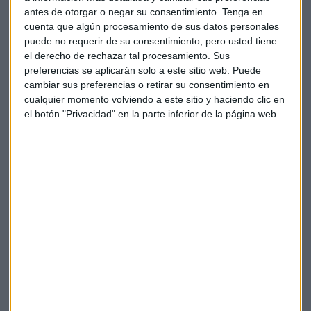
tono negativo" en el valor. Pese a ello, se puede plantear
antes de otorgar o negar su consentimiento.
Tenga en
entrar con un objetivo alcista en zonas de 2,86.
cuenta que algún procesamiento de sus datos personales
puede no requerir de su consentimiento, pero usted tiene
Sobre el mercado eléctrico, Iturralde prevé un cierto rebote.
el derecho de rechazar tal procesamiento. Sus
Se ha referido a la española
Endesa
, la cual se encuentra en
preferencias se aplicarán solo a este sitio web. Puede
una zona muy peligrosa, la cual fue un punto de resistencia
cambiar sus preferencias o retirar su consentimiento en
en el pasado. Por ello, concluye con que "no es el mejor
cualquier momento volviendo a este sitio y haciendo clic en
momento para entrar" y recomienda "estar al margen".
el botón "Privacidad" en la parte inferior de la página web.
De
ArcelorMittal
, el cual "es un valor muy bajista a largo
plazo", el analista reconoce que siempre ha considerado que
está bien. En los últimos meses ha iniciado un gran
movimiento lateral, por lo que, en estos momentos, no es
una oportunidad, "no es un valor que deba tenerse en
cartera ni del que debamos estar pendientes", matiza
Iturralde.
Coca-Cola, un valor extraordinario para Alberto Iturralde
Iturralde: "Acciona, técnicamente, es una auténtica