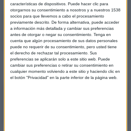
características de dispositivos. Puede hacer clic para
otorgarnos su consentimiento a nosotros y a nuestros 1538
socios para que llevemos a cabo el procesamiento
Banca: "Estaría bajista"
previamente descrito. De forma alternativa, puede acceder
Analizamos el comportamiento del sector en el consultorio de Mercado
a información más detallada y cambiar sus preferencias
Abierto con Jorge del Canto, gestor de Merisa Patrimonios.
antes de otorgar o negar su consentimiento.
Tenga en
cuenta que algún procesamiento de sus datos personales
puede no requerir de su consentimiento, pero usted tiene
el derecho de rechazar tal procesamiento. Sus
Con
Bankinter
, el analista asegura que
"no se debe estar
preferencias se aplicarán solo a este sitio web. Puede
corto"
ya que, considera, los
stop
en la entidad deberían
cambiar sus preferencias o retirar su consentimiento en
cualquier momento volviendo a este sitio y haciendo clic en
estar en los 16,75€/acción.
el botón "Privacidad" en la parte inferior de la página web.
Bankinter: "Estaría fuera"
Analizamos el comportamiento de la entidad bancaria en el consultorio
de Mercado Abierto con Jorge del Canto, gestor de Merisa Patrimonios.