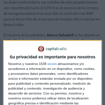
ha dado continuidad a sus subidas de este pasado martes
con repuntes de hasta el 5,5% tras el anuncio de la compra
de aerogeneradores tras suscribir un contrato con RWE
para el desarrollo de un parque de energía eólica marina en
Reino Unido.
En la zona de las pérdidas,
Banco Sabadell
se ha dejado un
3,6%. "Solo le queda fusionarse con otra entidad", sentencia
Pablo Del Canto.
Su privacidad es importante para nosotros
Sabadell: "Solo le queda la fusión"
Nosotros y nuestros 1538
socios
almacenamos y/o
Analizamos el comportamiento de la entidad bancaria en el consultorio
accedemos a información en un dispositivo, como cookies,
de Mercado Abierto con Jorge del Canto, gestor de Merisa Patrimonios.
y procesamos datos personales, como identificadores
únicos e información estándar enviada por un dispositivo
para publicidad y contenido personalizado, medición de
publicidad y contenido, investigación de audiencia y
CaixaBank
, un 0,8% y
BBVA
, un 0,8%.
¿Bajistas en la
desarrollo de servicios.
Con su permiso, nosotros y
nuestros socios podemos utilizar datos de localización
banca?
Depende de la entidad, según el analista de Merisa
geográfica precisa e identificación mediante las
Patrimonios.