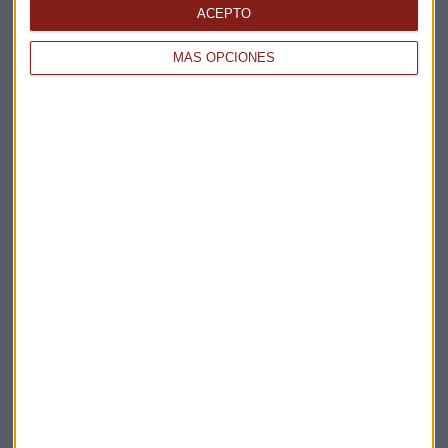
ACEPTO
MÁS OPCIONES
Elige los boletines a los que suscribirte
*
Apertura
La Magia de la Publicidad
Claves ESG
Acepto la
política de privacidad
. *
¡Suscribirme!