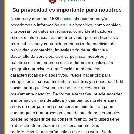
pasada semana que la inflación en la zona euro
podía
Su privacidad es importante para nosotros
incluso llegar al 2%
a finales de este año. Mientras tanto,
Nosotros y nuestros 1538
socios
almacenamos y/o
un inversor que cuenta con, por ejemplo, un bono español a
accedemos a información en un dispositivo, como cookies,
10 años, está recibiendo una rentabilidad que no llega ni
y procesamos datos personales, como identificadores
siquiera a medio punto porcentual anual.
únicos e información estándar enviada por un dispositivo
para publicidad y contenido personalizado, medición de
¿Por qué importa más el ritmo de compra del BCE que su
publicidad y contenido, investigación de audiencia y
plan?
desarrollo de servicios.
Con su permiso, nosotros y
nuestros socios podemos utilizar datos de localización
"Cuando la inflación sea más alta, el hecho de que los tipos
geográfica precisa e identificación mediante las
sean cero o negativos
no tiene absolutamente ningún
características de dispositivos. Puede hacer clic para
sentido
otorgarnos su consentimiento a nosotros y a nuestros 1538
", recuerda Víctor
Alvargonzález
, socio-fundador de
socios para que llevemos a cabo el procesamiento
Nextep
Finance
.
previamente descrito. De forma alternativa, puede acceder
a información más detallada y cambiar sus preferencias
Una de las herramientas de los bancos centrales para
antes de otorgar o negar su consentimiento.
Tenga en
combatir la inflación es subir los tipos de interés para que la
cuenta que algún procesamiento de sus datos personales
población gaste menos dinero y ahorre más. Y cuando los
puede no requerir de su consentimiento, pero usted tiene
tipos suben la rentabilidad de los bonos también aumenta
el derecho de rechazar tal procesamiento. Sus
para ajustarse. Entonces,
¿quién quiere un bono a un
preferencias se aplicarán solo a este sitio web. Puede