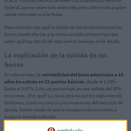
al BCE. Podrían hacerlo también con la poderosa Reserva
Federal, que se reúne este miércoles,pero sobre todo a quien
puede intimidar es a la Bolsa.
Para entender por qué la subida de los rendimientos en los
bonos puede afectar a la renta variable primero hay que
saber qué hay detrás de esas ventas masivas en la deuda.
La explicación de la subida de los
bonos
En solo un mes, la
rentabilidad del bono americano a 10
años ha subido en 52 puntos básicos
, desde el 1,15%
hasta el 1.67%. Esto, en porcentaje, es una subida del 50%
en un mes. ¿Por qué? La clave está en que los vigilantes de
los bonos, como se conoce a los inversores del mercado de
deuda, tienen miedo de que la recuperación económica
traiga la temida inflación.
Christine Lagarde
, la presidenta del BCE, aseguró la