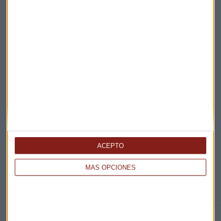
Acepto la
política de privacidad
. *
¡Suscribirme!
EN DIRECTO
@CAPITALRADIOB
ACEPTO
MÁS OPCIONES