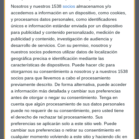
Nosotros y nuestros 1538
socios
almacenamos y/o
Inditex, un título con una "gran
accedemos a información en un dispositivo, como cookies,
y procesamos datos personales, como identificadores
corrección" y que "no termina de caer"
únicos e información estándar enviada por un dispositivo
para publicidad y contenido personalizado, medición de
Para Gerardo Ortega lo que hemos visto en los últimos tres
publicidad y contenido, investigación de audiencia y
años en Inditex es una
"gran corrección"
. "Está
desarrollo de servicios.
Con su permiso, nosotros y
acumulando una corrección desde 2017", añade, "pero no
nuestros socios podemos utilizar datos de localización
termina de caer".
geográfica precisa e identificación mediante las
características de dispositivos. Puede hacer clic para
El experto cree que hay dos maneras de enfrentarnos al
otorgarnos su consentimiento a nosotros y a nuestros 1538
título. Si, por un lado, apostamos por el largo plazo, cree
socios para que llevemos a cabo el procesamiento
que "no debe perder los 18,50 euros por acción".
"Si los
previamente descrito. De forma alternativa, puede acceder
a información más detallada y cambiar sus preferencias
pierde, especialmente al cierre de vela, es que va a
antes de otorgar o negar su consentimiento.
Tenga en
volver a marcar mínimos del movimiento"
, recalca.
cuenta que algún procesamiento de sus datos personales
puede no requerir de su consentimiento, pero usted tiene
Por otro lado, la otra tentativa con el título para el analista
el derecho de rechazar tal procesamiento. Sus
es vigilar el nivel de los 21,50 euros por acción. "Inditex ha
preferencias se aplicarán solo a este sitio web. Puede
tenido una recuperación muy importante del 45%, que se
cambiar sus preferencias o retirar su consentimiento en
dice pronto, pero ese rebote se para en el gap bajista que
cualquier momento volviendo a este sitio y haciendo clic en