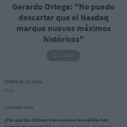
Gerardo Ortega: "No puedo
descartar que el Nasdaq
marque nuevos máximos
históricos"
Guardar
TIEMPO DE LECTURA
2 min
13/05/2020 19:54
¿Por qué las últimas tres sesiones bursátiles han
terminado en 'rojo'?
Para Gerardo Ortega, director de