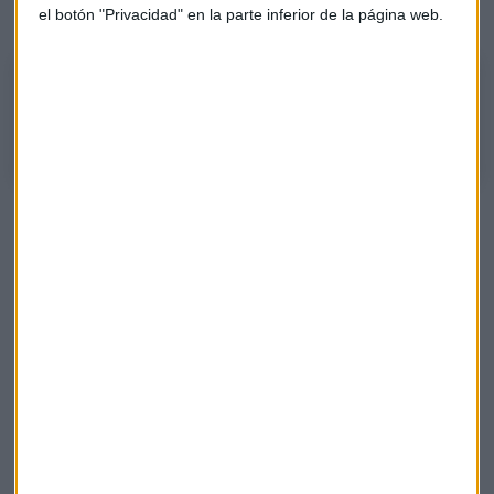
nos dejó".
el botón "Privacidad" en la parte inferior de la página web.
Inditex, un título con una "gran corrección" y que "no termina de
caer"
Gerardo ortega
Consultorio
Suscríbete a nuestros boletines
Te enviaremos las noticias más importantes del día