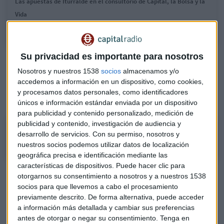
Las apuestas de Iturralde en el consultorio de Capital, la Bolsa y la
Vida
Su privacidad es importante para nosotros
"Los tres americanos están en máximos, el Dax no ha
Nosotros y nuestros 1538
socios
almacenamos y/o
superado máximos y el Ibex está rezagado", añade el
accedemos a información en un dispositivo, como cookies,
analista en el consultorio de bolsa en Capital, la Bolsa y la
y procesamos datos personales, como identificadores
Vida con Luis Vicente Muñoz.
únicos e información estándar enviada por un dispositivo
para publicidad y contenido personalizado, medición de
publicidad y contenido, investigación de audiencia y
¿En qué índices americanos invierte Alberto Iturralde?
desarrollo de servicios.
Con su permiso, nosotros y
nuestros socios podemos utilizar datos de localización
geográfica precisa e identificación mediante las
características de dispositivos. Puede hacer clic para
Para las próximas sesiones, Iturralde espera "movimientos
otorgarnos su consentimiento a nosotros y a nuestros 1538
laterales" en España y pide que "se olviden de los grandes".
socios para que llevemos a cabo el procesamiento
previamente descrito. De forma alternativa, puede acceder
Uno de los valores más destacados en el selectivo español
a información más detallada y cambiar sus preferencias
antes de otorgar o negar su consentimiento.
Tenga en
se trata de IAG. "Tiene pinta de seguir subiendo y es lo