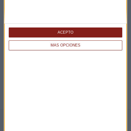
¡Suscribirme!
ACEPTO
EN DIRECTO
MÁS OPCIONES
@CAPITALRADIOB
NOTICIAS RELACIONADAS