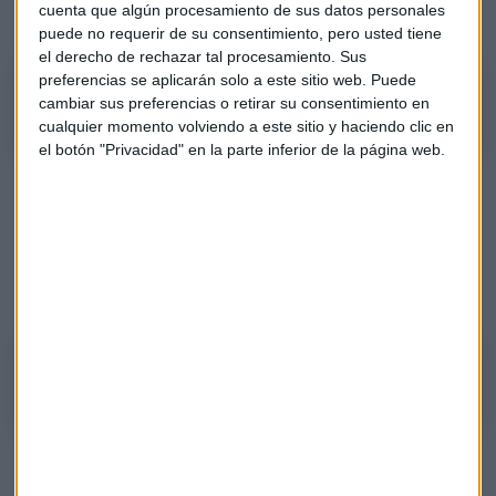
cuenta que algún procesamiento de sus datos personales
terrible", añade Iturralde.
puede no requerir de su consentimiento, pero usted tiene
el derecho de rechazar tal procesamiento. Sus
preferencias se aplicarán solo a este sitio web. Puede
Iturralde: "IAG tiene pinta de seguir subiendo y es lo terrible"
cambiar sus preferencias o retirar su consentimiento en
cualquier momento volviendo a este sitio y haciendo clic en
el botón "Privacidad" en la parte inferior de la página web.
Fuera de Europa, Tesla sigue despertando el interés de los
inversores con su subida fulgurante.
Elon Musk
se ha
convertido en uno de los hombres más rico del planeta tras
las últimas subidas de su compañía en el mercado. "No se
pueden abrir cortos en
Tesla
", añade.
Iturralde: "La tendencia de Tesla sigue siendo alcista"
En el
minuto de Oro
y "tras muchos problemas", Iturralde
se ha fijado en el mercado francés y en L'Oreal.