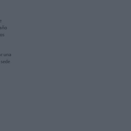
e
 año
mos
ar una
 sede