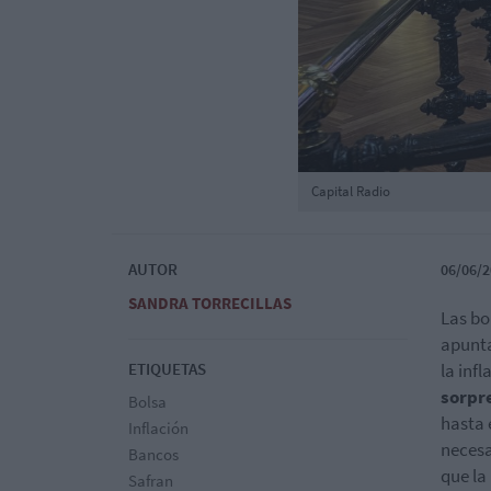
Capital Radio
AUTOR
06/06/2
SANDRA TORRECILLAS
Las bo
apunta
ETIQUETAS
la infl
sorpre
Bolsa
hasta 
Inflación
necesa
Bancos
que la 
Safran