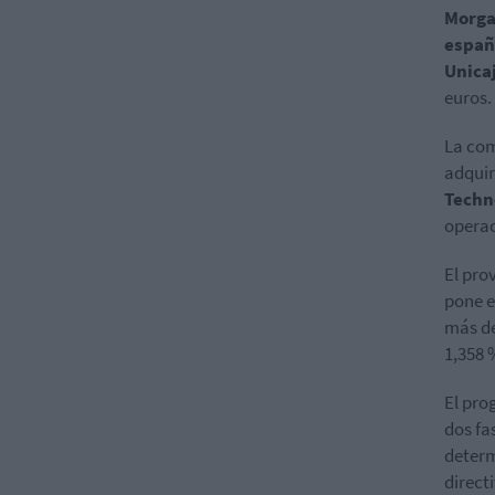
Morgan
españ
Unica
euros.
La com
adquir
Techn
operac
El pro
pone e
más de
1,358 
El pro
dos fa
determ
direct