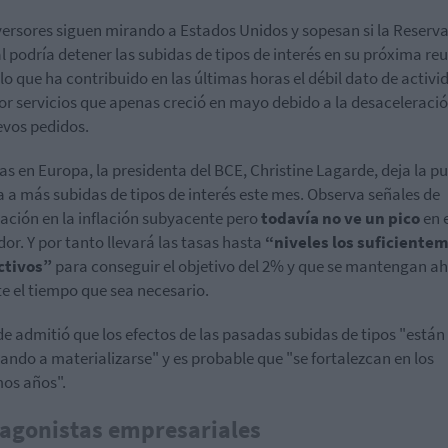
versores siguen mirando a Estados Unidos y sopesan si la Reserv
l podría detener las subidas de tipos de interés en su próxima re
 lo que ha contribuido en las últimas horas el débil dato de activi
tor servicios que apenas creció en mayo debido a la desaceleraci
evos pedidos.
as en Europa, la presidenta del BCE, Christine Lagarde, deja la p
a a más subidas de tipos de interés este mes. Observa señales de
ción en la inflación subyacente pero
todavía no ve un
pico
en 
dor. Y por tanto llevará las tasas hasta
“niveles los suficiente
ctivos”
para conseguir el objetivo del 2% y que se mantengan ah
e el tiempo que sea necesario.
e admitió que los efectos de las pasadas subidas de tipos "están
ndo a materializarse" y es probable que "se fortalezcan en los
os años".
agonistas empresariales