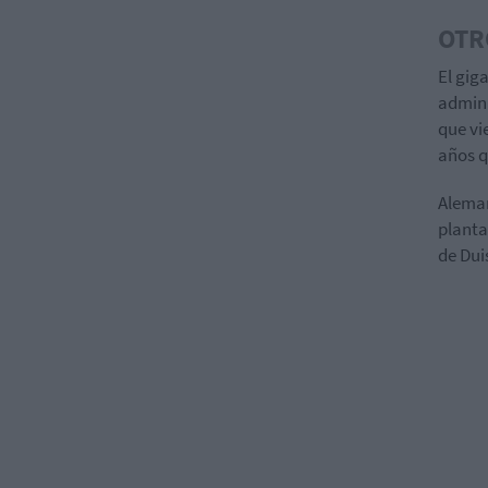
OTR
El gig
admini
que vi
años q
Aleman
planta
de Dui