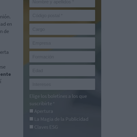
a
unión.
dad en
ón de
uerta
ese
mente
í
Elige los boletines a los que
suscribirte
*
Apertura
La Magia de la Publicidad
Claves ESG