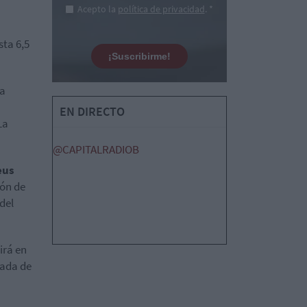
Acepto la
política de privacidad
. *
sta 6,5
¡Suscribirme!
ra
EN DIRECTO
La
@CAPITALRADIOB
us
ón de
del
irá en
pada de