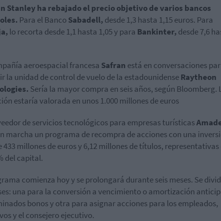
 Stanley ha rebajado el precio objetivo de varios bancos
oles.
Para el Banco
Sabadell,
desde 1,3 hasta 1,15 euros. Para
ja,
lo recorta desde 1,1 hasta 1,05 y para
Bankinter,
desde 7,6 ha
pañía aeroespacial francesa
Safran
está en conversaciones pa
ir la unidad de control de vuelo de la estadounidense
Raytheon
ologies.
Sería la mayor compra en seis años, según Bloomberg. 
ión estaría valorada en unos 1.000 millones de euros
veedor de servicios tecnológicos para empresas turísticas
Amade
n marcha un programa de recompra de acciones con una inversi
 433 millones de euros y 6,12 millones de títulos, representativas 
% del capital.
grama comienza hoy y se prolongará durante seis meses. Se divid
ses: una para la conversión a vencimiento o amortización antici
inados bonos y otra para asignar acciones para los empleados,
ivos y el consejero ejecutivo.