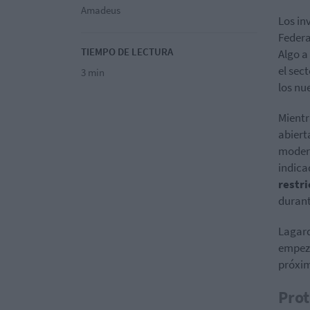
Amadeus
Los in
Federa
TIEMPO DE LECTURA
Algo a
el sec
3 min
los nu
Mientr
abiert
modera
indica
restri
durant
Lagard
empeza
próxim
Prot