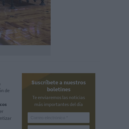
Suscríbete a nuestros
n
boletines
ón de
Te enviaremos las noticias
icos
más importantes del día
er
ntizar