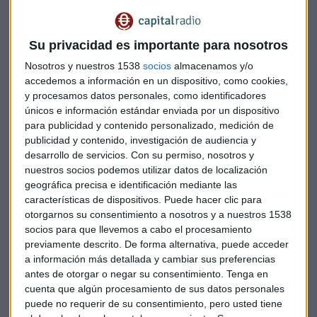
"Los gestores de fondos habían alcanzado un volumen de
posiciones largas netas en futuros del S&P nunca vistos
Su privacidad es importante para nosotros
desde 2006: 190.000 millones en futuros", explica.
Nosotros y nuestros 1538
socios
almacenamos y/o
El experto está convencido de que ese es el culpable de la
accedemos a información en un dispositivo, como cookies,
caída del índice americano.
"Se están cancelando
y procesamos datos personales, como identificadores
únicos e información estándar enviada por un dispositivo
posiciones largas en futuros"
, insiste. Asegura que no
para publicidad y contenido personalizado, medición de
tiene sentido vincular la caída de Wall Street con el
publicidad y contenido, investigación de audiencia y
coronavirus porque "la exposición a China en estos valores
desarrollo de servicios.
Con su permiso, nosotros y
es muy baja".
nuestros socios podemos utilizar datos de localización
geográfica precisa e identificación mediante las
El caso europeo es diferente. "Es lógico que las empresas
características de dispositivos. Puede hacer clic para
europeas sufran con el coronavirus", explica el experto, "en
otorgarnos su consentimiento a nosotros y a nuestros 1538
Europa la exposición a Asia es muy importante".
socios para que llevemos a cabo el procesamiento
previamente descrito. De forma alternativa, puede acceder
Por qué todavía no hay que comprar
a información más detallada y cambiar sus preferencias
antes de otorgar o negar su consentimiento.
Tenga en
estas caídas
cuenta que algún procesamiento de sus datos personales
puede no requerir de su consentimiento, pero usted tiene
La gran duda ahora es
¿hay que aprovechar estas caídas