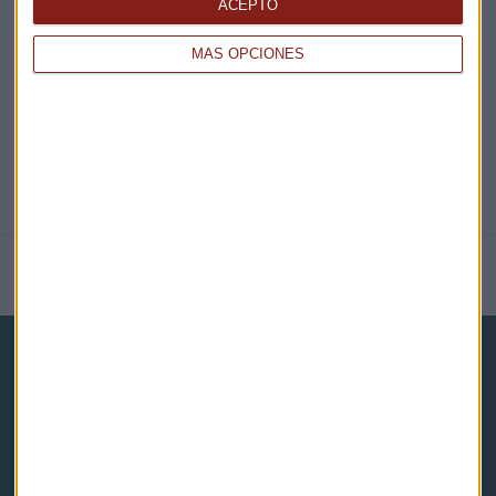
ACEPTO
@CAPITALRADIOB
MÁS OPCIONES
NOTICIAS RELACIONADAS
Capital Radio