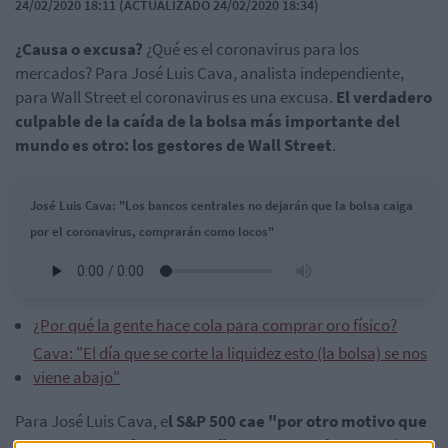
24/02/2020 18:11 (ACTUALIZADO 24/02/2020 18:34)
¿Causa o excusa?
¿Qué es el coronavirus para los
mercados? Para José Luis Cava, analista independiente,
para Wall Street el coronavirus es una excusa.
El verdadero
culpable de la caída de la bolsa más importante del
mundo es otro: los gestores de Wall Street
.
José Luis Cava: "Los bancos centrales no dejarán que la bolsa caiga
por el coronavirus, comprarán como locos"
¿Por qué la gente hace cola para comprar oro físico?
Cava: "El día que se corte la liquidez esto (la bolsa) se nos
viene abajo"
Para José Luis Cava, e
l S&P 500 cae "por otro motivo que
conocemos perfectamente" y que no es el coronavirus
.